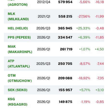
2012/Q4
579 954
-5,66%
-16,18%
(AGROTON)
MLK
2021/Q1
558 215
-27,56%
-11,99%
(MILKILAND)
HEL (HELIO)
2026/Q3
365 945
+25,33%
-0,48%
PPS (PEPEES)
2026/Q1
334 547
+6,39%
-11,85%
MAK
2026/Q1
261 719
+1,07%
+4,50%
(MAKARONPL)
ATP
2025/Q3
250 705
-8,57%
-7,44%
(ATLANTAPL)
OTM
2026/Q1
209 088
-18,92%
-7,35%
(OTMUCHOW)
SEK (SEKO)
2026/Q1
155 957
+5,71%
+3,10%
KSG
2026/Q1
149 875
-1,19%
-0,85%
(KSGAGRO)