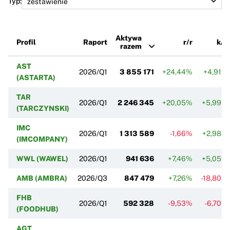
Typ:
Aktywa
Profil
Raport
r/r
k/k
razem
AST
2026/Q1
3 855 171
+24,44%
+4,91%
(ASTARTA)
TAR
2026/Q1
2 246 345
+20,05%
+5,99%
(TARCZYNSKI)
IMC
2026/Q1
1 313 589
-1,66%
+2,98%
(IMCOMPANY)
WWL (WAWEL)
2026/Q1
941 636
+7,46%
+5,05%
AMB (AMBRA)
2026/Q3
847 479
+7,26%
-18,80%
FHB
2026/Q1
592 328
-9,53%
-6,70%
(FOODHUB)
AGT