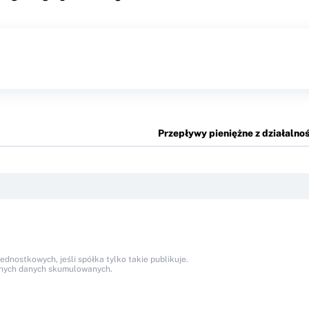
Przepływy pieniężne z działalnoś
nostkowych, jeśli spółka tylko takie publikuje.
anych danych skumulowanych.