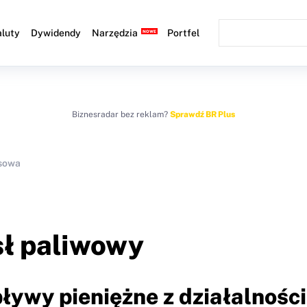
luty
Dywidendy
Narzędzia
Portfel
Biznesradar bez reklam?
Sprawdź BR Plus
nsowa
ł paliwowy
ływy pieniężne z działalności