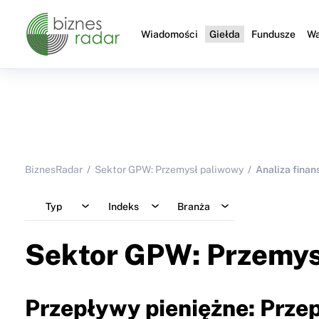
Wiadomości
Giełda
Fundusze
Wa
BiznesRadar
Sektor GPW: Przemysł paliwowy
Analiza fina
Typ
Indeks
Branża
Sektor GPW: Przemys
Przepływy pieniężne: Przep