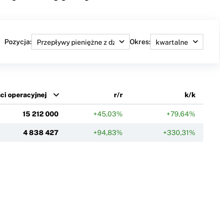
Pozycja:
Okres:
ci operacyjnej
r/r
k/k
15 212 000
+45,03%
+79,64%
4 838 427
+94,83%
+330,31%