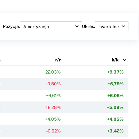
Pozycja:
Okres:
a
r/r
k/k
3
+22,03%
+9,37%
0
-0,50%
+6,79%
9
+6,61%
+6,06%
7
-18,28%
+5,08%
0
+4,05%
+4,05%
0
-0,62%
+3,42%