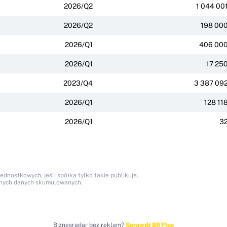
2026/Q2
1 044 00
2026/Q2
198 00
2026/Q1
406 00
2026/Q1
17 25
2023/Q4
3 387 09
2026/Q1
128 11
2026/Q1
3
nostkowych, jeśli spółka tylko takie publikuje.
anych danych skumulowanych.
Biznesradar bez reklam?
Sprawdź BR Plus