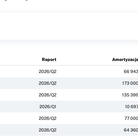
Raport
Amortyzacj
2026/Q2
66 94
2026/Q2
173 00
2026/Q2
135 39
2026/Q1
10 69
2026/Q2
77 00
2026/Q2
64 36