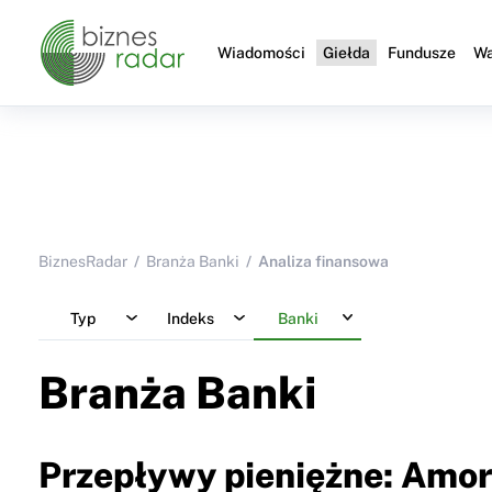
Wiadomości
Giełda
Fundusze
Wa
BiznesRadar
Branża Banki
Analiza finansowa
Typ
Indeks
Banki
Branża Banki
Przepływy pieniężne: Amor