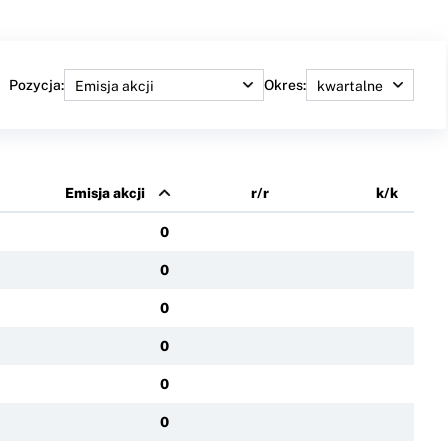
Pozycja:
Okres:
Emisja akcji
r/r
k/k
0
0
0
0
0
0