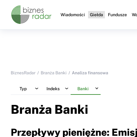
Wiadomości
Giełda
Fundusze
Wa
BiznesRadar
Branża Banki
Analiza finansowa
Typ
Indeks
Banki
Branża Banki
Przepływy pieniężne: Emisj