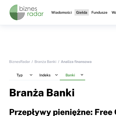
Wiadomości
Giełda
Fundusze
Wa
BiznesRadar
Branża Banki
Analiza finansowa
Typ
Indeks
Banki
Branża Banki
Przepływy pieniężne: Free