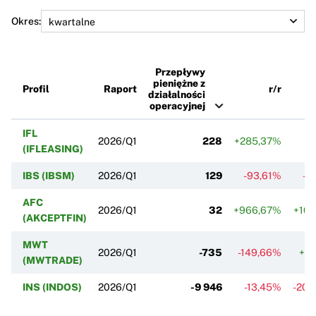
Okres:
Przepływy
pieniężne z
Profil
Raport
r/r
działalności
operacyjnej
IFL
2026/Q1
228
+285,37%
(IFLEASING)
IBS (IBSM)
2026/Q1
129
-93,61%
-7
AFC
2026/Q1
32
+966,67%
+102
(AKCEPTFIN)
MWT
2026/Q1
-735
-149,66%
+82
(MWTRADE)
INS (INDOS)
2026/Q1
-9 946
-13,45%
-206