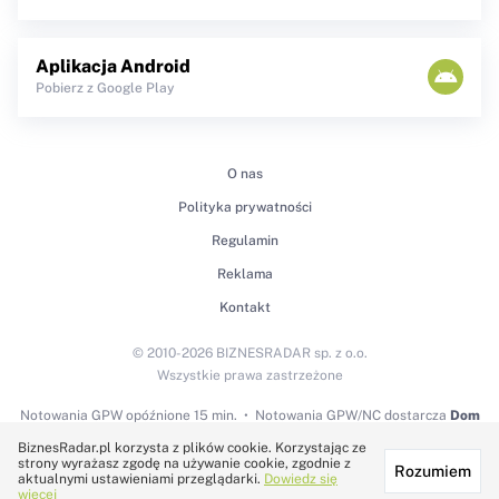
Aplikacja Android
Pobierz z Google Play
O nas
Polityka prywatności
Regulamin
Reklama
Kontakt
© 2010-2026 BIZNESRADAR sp. z o.o.
Wszystkie prawa zastrzeżone
Notowania GPW
opóźnione 15 min.
Notowania GPW/NC dostarcza
Dom
Maklerski BDM S.A.
BiznesRadar.pl korzysta z plików cookie. Korzystając ze
strony wyrażasz zgodę na używanie cookie, zgodnie z
Rozumiem
Technologię dostarcza:
aktualnymi ustawieniami przeglądarki.
Dowiedz się
więcej