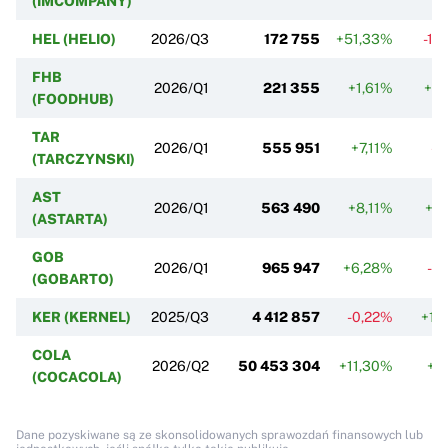
(IMCOMPANY)
HEL (HELIO)
2026/Q3
172 755
+51,33%
-13
FHB
2026/Q1
221 355
+1,61%
+5
(FOODHUB)
TAR
2026/Q1
555 951
+7,11%
-2
(TARCZYNSKI)
AST
2026/Q1
563 490
+8,11%
+3
(ASTARTA)
GOB
2026/Q1
965 947
+6,28%
-0
(GOBARTO)
KER (KERNEL)
2025/Q3
4 412 857
-0,22%
+11
COLA
2026/Q2
50 453 304
+11,30%
+8
(COCACOLA)
Dane pozyskiwane są ze skonsolidowanych sprawozdań finansowych lub