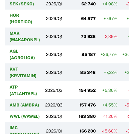
SEK (SEKO)
2026/Q1
62 740
+4,98%
-23
HOR
2026/Q1
64 577
+7,67%
+12
(HORTICO)
MAK
2026/Q1
73 928
-2,39%
+1
(MAKARONPL)
AGL
2026/Q1
85 187
+36,77%
+306
(AGROLIGA)
KVT
2026/Q1
85 348
+7,22%
+24
(KRVITAMIN)
ATP
2025/Q3
154 952
+5,30%
-0
(ATLANTAPL)
AMB (AMBRA)
2026/Q3
157 476
+4,55%
-56
WWL (WAWEL)
2026/Q1
163 380
-11,20%
-31
IMC
2026/Q1
166 200
-15,60%
-35