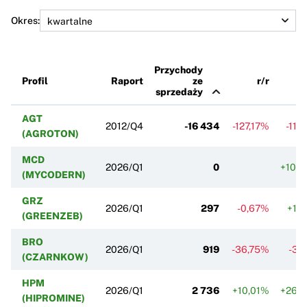
Okres:
Przychody
Profil
Raport
ze
r/r
sprzedaży
AGT
2012/Q4
-16 434
-127,17%
-115
(AGROTON)
MCD
2026/Q1
0
+100
(MYCODERN)
GRZ
2026/Q1
297
-0,67%
+10
(GREENZEB)
BRO
2026/Q1
919
-36,75%
-37
(CZARNKOW)
HPM
2026/Q1
2 736
+10,01%
+265
(HIPROMINE)