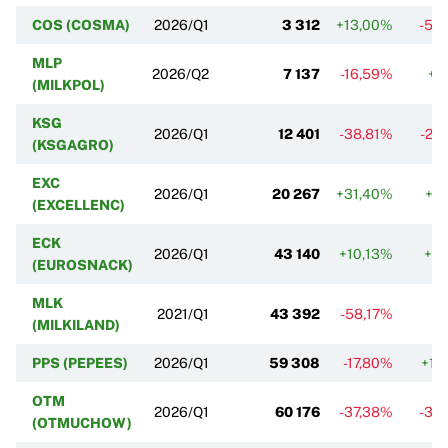
COS (COSMA)
2026/Q1
3 312
+13,00%
-55
MLP
2026/Q2
7 137
-16,59%
+2
(MILKPOL)
KSG
2026/Q1
12 401
-38,81%
-29
(KSGAGRO)
EXC
2026/Q1
20 267
+31,40%
+2
(EXCELLENC)
ECK
2026/Q1
43 140
+10,13%
+3
(EUROSNACK)
MLK
2021/Q1
43 392
-58,17%
(MILKILAND)
PPS (PEPEES)
2026/Q1
59 308
-17,80%
+11
OTM
2026/Q1
60 176
-37,38%
-32
(OTMUCHOW)