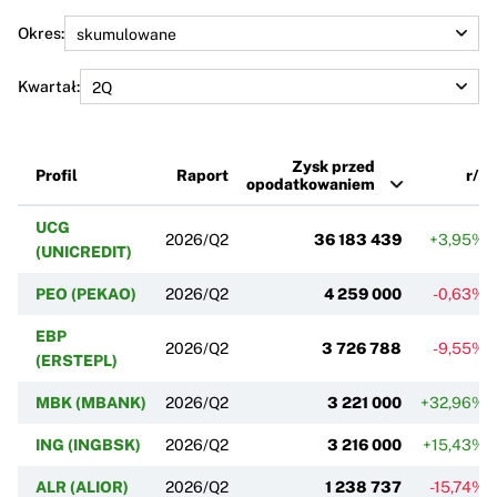
Okres:
Kwartał:
Zysk przed
Profil
Raport
r/r
opodatkowaniem
UCG
2026/Q2
36 183 439
+3,95%
(UNICREDIT)
PEO (PEKAO)
2026/Q2
4 259 000
-0,63%
EBP
2026/Q2
3 726 788
-9,55%
(ERSTEPL)
MBK (MBANK)
2026/Q2
3 221 000
+32,96%
ING (INGBSK)
2026/Q2
3 216 000
+15,43%
ALR (ALIOR)
2026/Q2
1 238 737
-15,74%