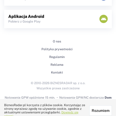
Aplikacja Android
Pobierz z Google Play
O nas
Polityka prywatności
Regulamin
Reklama
Kontakt
© 2010-2026 BIZNESRADAR sp. z o.o.
Wszystkie prawa zastrzeżone
Notowania GPW
opóźnione 15 min.
Notowania GPW/NC dostarcza
Dom
Maklerski BDM S.A.
BiznesRadar.pl korzysta z plików cookie. Korzystając ze
strony wyrażasz zgodę na używanie cookie, zgodnie z
Rozumiem
Technologię dostarcza:
aktualnymi ustawieniami przeglądarki.
Dowiedz się