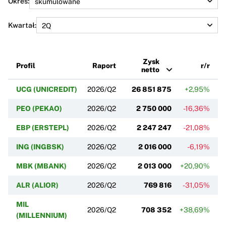
Okres:
Kwartał:
Zysk
Profil
Raport
r/r
netto
UCG (UNICREDIT)
2026/Q2
26 851 875
+2,95%
PEO (PEKAO)
2026/Q2
2 750 000
-16,36%
EBP (ERSTEPL)
2026/Q2
2 247 247
-21,08%
ING (INGBSK)
2026/Q2
2 016 000
-6,19%
MBK (MBANK)
2026/Q2
2 013 000
+20,90%
ALR (ALIOR)
2026/Q2
769 816
-31,05%
MIL
2026/Q2
708 352
+38,69%
(MILLENNIUM)