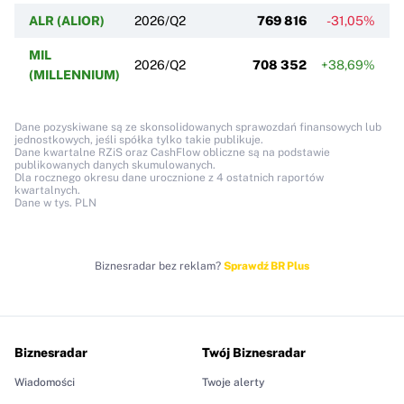
ALR (ALIOR)
2026/Q2
769 816
-31,05%
MIL
2026/Q2
708 352
+38,69%
(MILLENNIUM)
Dane pozyskiwane są ze skonsolidowanych sprawozdań finansowych lub
jednostkowych, jeśli spółka tylko takie publikuje.
Dane kwartalne RZiS oraz CashFlow obliczne są na podstawie
publikowanych danych skumulowanych.
Dla rocznego okresu dane urocznione z 4 ostatnich raportów
kwartalnych.
Dane w tys. PLN
Biznesradar bez reklam?
Sprawdź BR Plus
Biznesradar
Twój Biznesradar
Wiadomości
Twoje alerty