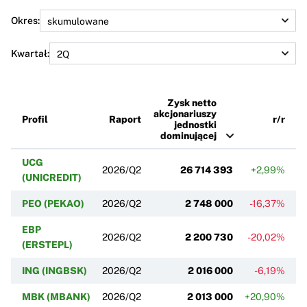
Okres:
Kwartał:
Zysk netto
akcjonariuszy
Profil
Raport
r/r
jednostki
dominującej
UCG
2026/Q2
26 714 393
+2,99%
(UNICREDIT)
PEO (PEKAO)
2026/Q2
2 748 000
-16,37%
EBP
2026/Q2
2 200 730
-20,02%
(ERSTEPL)
ING (INGBSK)
2026/Q2
2 016 000
-6,19%
MBK (MBANK)
2026/Q2
2 013 000
+20,90%