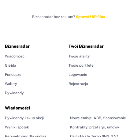
Biznesradar bez reklam?
Sprawdź BR Plus
Biznesradar
Twój Biznesradar
Wiadomości
Twoje alerty
Giełda
Twoje portfele
Fundusze
Logowanie
Waluty
Rejestracja
Dywidendy
Wiadomości
Dywidendy i skup akcji
Nowe emisje, ABB, finansowanie
Wyniki spółek
Kontrakty, przetargi, umowy
Perspektywy dla spółek
Certyfikaty Turbo (ING N.V.)