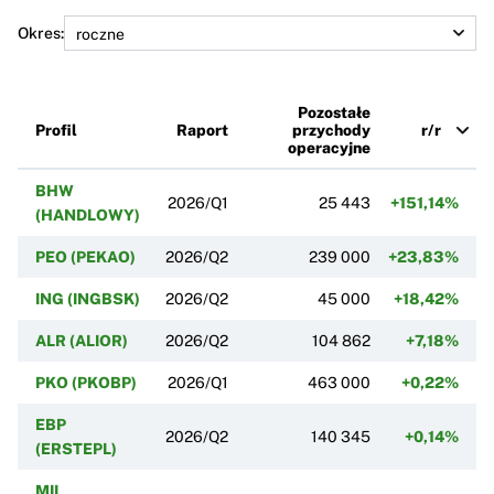
Okres:
Pozostałe
Profil
Raport
przychody
r/r
operacyjne
BHW
2026/Q1
25 443
+151,14%
(HANDLOWY)
PEO (PEKAO)
2026/Q2
239 000
+23,83%
ING (INGBSK)
2026/Q2
45 000
+18,42%
ALR (ALIOR)
2026/Q2
104 862
+7,18%
PKO (PKOBP)
2026/Q1
463 000
+0,22%
EBP
2026/Q2
140 345
+0,14%
(ERSTEPL)
MIL