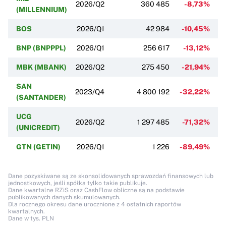
2026/Q2
360 485
-8,73%
(MILLENNIUM)
BOS
2026/Q1
42 984
-10,45%
BNP (BNPPPL)
2026/Q1
256 617
-13,12%
MBK (MBANK)
2026/Q2
275 450
-21,94%
SAN
2023/Q4
4 800 192
-32,22%
(SANTANDER)
UCG
2026/Q2
1 297 485
-71,32%
(UNICREDIT)
GTN (GETIN)
2026/Q1
1 226
-89,49%
Dane pozyskiwane są ze skonsolidowanych sprawozdań finansowych lub
jednostkowych, jeśli spółka tylko takie publikuje.
Dane kwartalne RZiS oraz CashFlow obliczne są na podstawie
publikowanych danych skumulowanych.
Dla rocznego okresu dane urocznione z 4 ostatnich raportów
kwartalnych.
Dane w tys. PLN