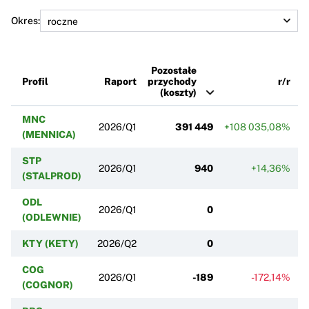
Okres:
Pozostałe
Profil
Raport
przychody
r/r
(koszty)
MNC
2026/Q1
391 449
+108 035,08%
(MENNICA)
STP
2026/Q1
940
+14,36%
(STALPROD)
ODL
2026/Q1
0
(ODLEWNIE)
KTY (KETY)
2026/Q2
0
COG
2026/Q1
-189
-172,14%
(COGNOR)