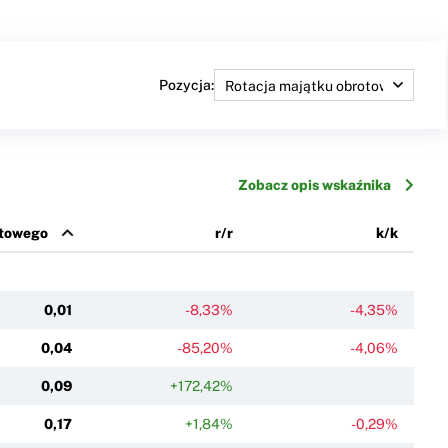
Pozycja:
Zobacz opis wskaźnika
otowego
r/r
k/k
0,01
-8,33%
-4,35%
0,04
-85,20%
-4,06%
0,09
+172,42%
0,17
+1,84%
-0,29%