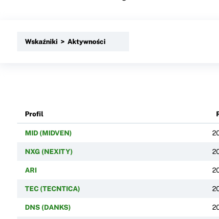
Wskaźniki > Aktywności
Profil
MID (MIDVEN)
2
NXG (NEXITY)
2
ARI
2
TEC (TECNTICA)
2
DNS (DANKS)
2