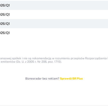
026/Q1
026/Q1
026/Q1
026/Q1
nansowej spółek i nie są rekomendacją w rozumieniu przepisów Rozporządzenia M
itentów (Dz. U. z 2005 r. Nr 206, poz. 1715).
Biznesradar bez reklam?
Sprawdź BR Plus