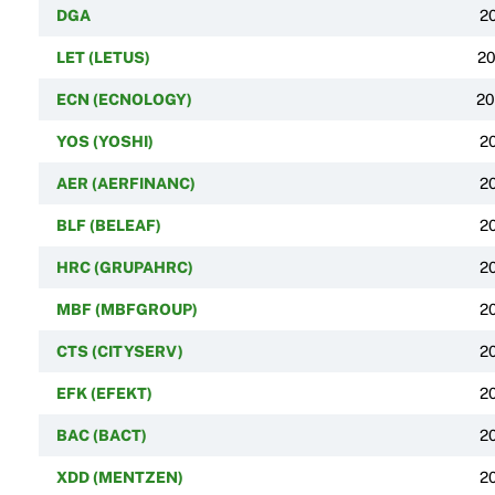
DGA
2
LET (LETUS)
20
ECN (ECNOLOGY)
20
YOS (YOSHI)
2
AER (AERFINANC)
2
BLF (BELEAF)
2
HRC (GRUPAHRC)
2
MBF (MBFGROUP)
2
CTS (CITYSERV)
2
EFK (EFEKT)
2
BAC (BACT)
2
XDD (MENTZEN)
2