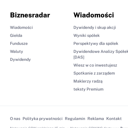
Biznesradar
Wiadomości
Wiadomości
Dywidendy i skup akcji
Giełda
Wyniki spółek
Fundusze
Perspektywy dla spółek
Waluty
Dywidendowe Analizy Spółe
[DAS]
Dywidendy
Wiesz w co inwestujesz
Spotkanie z zarządem
Maklerzy radzą
teksty Premium
O nas
Polityka prywatności
Regulamin
Reklama
Kontakt