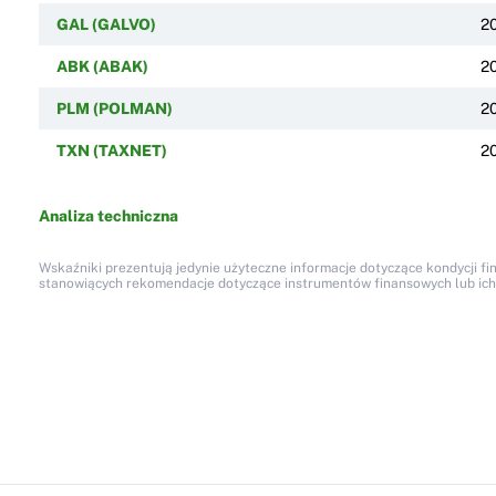
GAL (GALVO)
2
ABK (ABAK)
2
PLM (POLMAN)
2
TXN (TAXNET)
2
Analiza techniczna
Wskaźniki prezentują jedynie użyteczne informacje dotyczące kondycji fi
stanowiących rekomendacje dotyczące instrumentów finansowych lub ich em