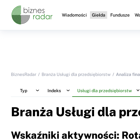
Wiadomości
Giełda
Fundusze
Wa
BiznesRadar
Branża Usługi dla przedsiębiorstw
Analiza fin
Typ
Indeks
Usługi dla przedsiębiorstw
Branża Usługi dla pr
Wskaźniki aktywności: Ro