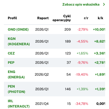
Zobacz opis wskaźnika
Cykl
Profil
Raport
r/r
k/k
operacyjny
OND (ONDE)
2026/Q1
209
-2,79%
+10,00%
KGN
2026/Q1
189
-4,55%
+8,62%
(KOGENERA)
CEZ
2026/Q1
123
+1,65%
+3,36%
PEP
2026/Q1
37
-9,76%
+2,78%
ENG
2026/Q2
54
-19,40%
+1,89%
(ENERGA)
PEN
2026/Q1
146
+1,39%
+1,39%
(PHOTON)
IRL
2021/Q4
15
-34,78%
0,00%
(INTERAOLT)