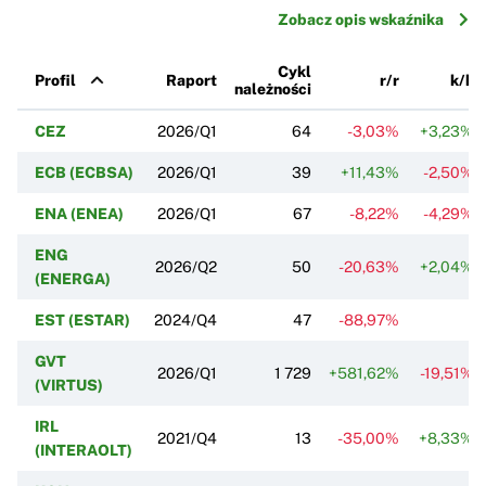
Zobacz opis wskaźnika
Cykl
Profil
Raport
r/r
k/k
należności
CEZ
2026/Q1
64
-3,03%
+3,23%
ECB (ECBSA)
2026/Q1
39
+11,43%
-2,50%
ENA (ENEA)
2026/Q1
67
-8,22%
-4,29%
ENG
2026/Q2
50
-20,63%
+2,04%
(ENERGA)
EST (ESTAR)
2024/Q4
47
-88,97%
GVT
2026/Q1
1 729
+581,62%
-19,51%
(VIRTUS)
IRL
2021/Q4
13
-35,00%
+8,33%
(INTERAOLT)