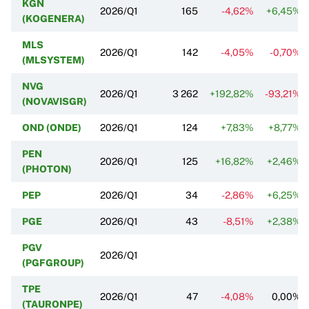
KGN
2026/Q1
165
-4,62%
+6,45%
(KOGENERA)
MLS
2026/Q1
142
-4,05%
-0,70%
(MLSYSTEM)
NVG
2026/Q1
3 262
+192,82%
-93,21%
(NOVAVISGR)
OND (ONDE)
2026/Q1
124
+7,83%
+8,77%
PEN
2026/Q1
125
+16,82%
+2,46%
(PHOTON)
PEP
2026/Q1
34
-2,86%
+6,25%
PGE
2026/Q1
43
-8,51%
+2,38%
PGV
2026/Q1
(PGFGROUP)
TPE
2026/Q1
47
-4,08%
0,00%
(TAURONPE)