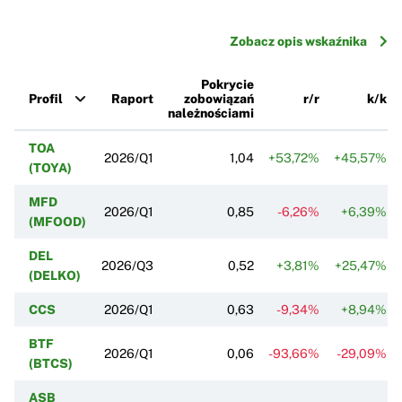
Zobacz opis wskaźnika
Pokrycie
Profil
Raport
zobowiązań
r/r
k/k
należnościami
TOA
2026/Q1
1,04
+53,72%
+45,57%
(TOYA)
MFD
2026/Q1
0,85
-6,26%
+6,39%
(MFOOD)
DEL
2026/Q3
0,52
+3,81%
+25,47%
(DELKO)
CCS
2026/Q1
0,63
-9,34%
+8,94%
BTF
2026/Q1
0,06
-93,66%
-29,09%
(BTCS)
ASB