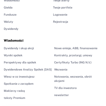
Wiadomości
Twoje alerty
Giełda
Twoje portfele
Fundusze
Logowanie
Waluty
Rejestracja
Dywidendy
Wiadomości
Dywidendy i skup akcji
Nowe emisje, ABB, finansowanie
Wyniki spółek
Kontrakty, przetargi, umowy
Perspektywy dla spółek
Certyfikaty Turbo (ING N.V.)
Dywidendowe Analizy Spółek [DAS]
Wezwania
Wiesz w co inwestujesz
Notowania, wezwania, obrót
akcjami
Spotkanie z zarządem
TV dla inwestora
Maklerzy radzą
newsletter
teksty Premium