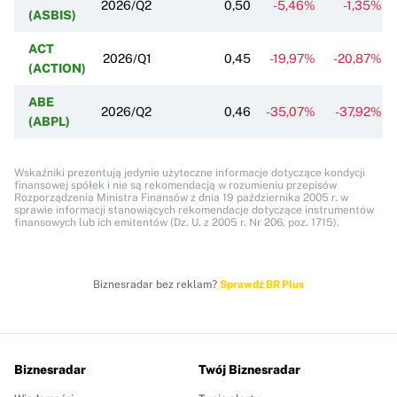
2026/Q2
0,50
-5,46%
-1,35%
(ASBIS)
ACT
2026/Q1
0,45
-19,97%
-20,87%
(ACTION)
ABE
2026/Q2
0,46
-35,07%
-37,92%
(ABPL)
Wskaźniki prezentują jedynie użyteczne informacje dotyczące kondycji
finansowej spółek i nie są rekomendacją w rozumieniu przepisów
Rozporządzenia Ministra Finansów z dnia 19 października 2005 r. w
sprawie informacji stanowiących rekomendacje dotyczące instrumentów
finansowych lub ich emitentów (Dz. U. z 2005 r. Nr 206, poz. 1715).
Biznesradar bez reklam?
Sprawdź BR Plus
Biznesradar
Twój Biznesradar