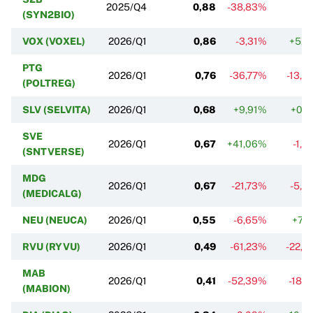
2025/Q4
0,88
-38,83%
(SYN2BIO)
VOX (VOXEL)
2026/Q1
0,86
-3,31%
+5,7
PTG
2026/Q1
0,76
-36,77%
-13,0
(POLTREG)
SLV (SELVITA)
2026/Q1
0,68
+9,91%
+0,1
SVE
2026/Q1
0,67
+41,06%
-1,
(SNTVERSE)
MDG
2026/Q1
0,67
-21,73%
-5,4
(MEDICALG)
NEU (NEUCA)
2026/Q1
0,55
-6,65%
+7,4
RVU (RYVU)
2026/Q1
0,49
-61,23%
-22,2
MAB
2026/Q1
0,41
-52,39%
-18,
(MABION)