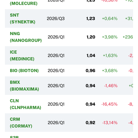
(MOLECURE)
SNT
2026/Q3
1,23
+0,64%
+31,6
(SYNEKTIK)
NNG
2026/Q1
1,20
+3,98%
+236,4
(NANOGROUP)
ICE
2026/Q1
1,04
+1,63%
-2,3
(MEDINICE)
BIO (BIOTON)
2026/Q1
0,96
+3,68%
-0,3
BMX
2026/Q1
0,94
-1,46%
+0,1
(BIOMAXIMA)
CLN
2026/Q1
0,94
-16,45%
-8,5
(CLNPHARMA)
CRM
2026/Q1
0,92
-13,14%
-4,4
(CORMAY)
S2B