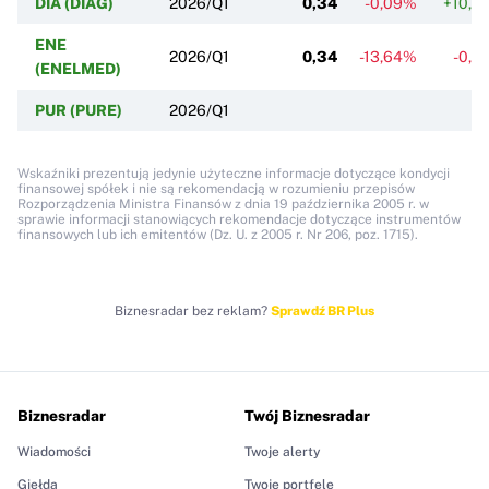
DIA (DIAG)
2026/Q1
0,34
-0,09%
+10,9
ENE
2026/Q1
0,34
-13,64%
-0,9
(ENELMED)
PUR (PURE)
2026/Q1
Wskaźniki prezentują jedynie użyteczne informacje dotyczące kondycji
finansowej spółek i nie są rekomendacją w rozumieniu przepisów
Rozporządzenia Ministra Finansów z dnia 19 października 2005 r. w
sprawie informacji stanowiących rekomendacje dotyczące instrumentów
finansowych lub ich emitentów (Dz. U. z 2005 r. Nr 206, poz. 1715).
Biznesradar bez reklam?
Sprawdź BR Plus
Biznesradar
Twój Biznesradar
Wiadomości
Twoje alerty
Giełda
Twoje portfele