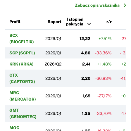
Zobacz opis wskaźnika
I stopień
Profil
Raport
r/r
pokrycia
BCX
2026/Q1
12,22
+7,51%
-27,
(BIOCELTIX)
SCP (SCPFL)
2026/Q1
4,80
-33,36%
-13,5
KRK (KRKA)
2026/Q2
2,41
+1,48%
+2,7
CTX
2026/Q1
2,20
-66,83%
-41,9
(CAPTORTX)
MRC
2026/Q1
1,69
-27,17%
+0,2
(MERCATOR)
GMT
2026/Q1
1,25
-33,70%
-17,
(GENOMTEC)
MOC
2026/Q1
1,25
-16,38%
+10,0