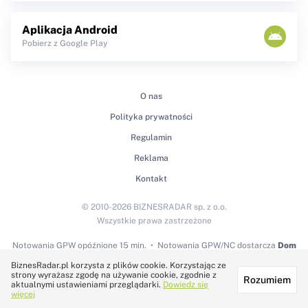
Aplikacja Android
Pobierz z Google Play
O nas
Polityka prywatności
Regulamin
Reklama
Kontakt
© 2010-2026 BIZNESRADAR sp. z o.o.
Wszystkie prawa zastrzeżone
Notowania GPW
opóźnione 15 min.
Notowania GPW/NC dostarcza
Dom
Maklerski BDM S.A.
BiznesRadar.pl korzysta z plików cookie. Korzystając ze
strony wyrażasz zgodę na używanie cookie, zgodnie z
Rozumiem
Technologię dostarcza:
aktualnymi ustawieniami przeglądarki.
Dowiedz się
więcej