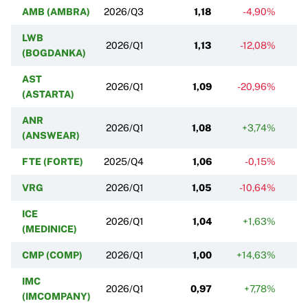
AMB (AMBRA)
2026/Q3
1,18
-4,90%
LWB
2026/Q1
1,13
-12,08%
(BOGDANKA)
AST
2026/Q1
1,09
-20,96%
(ASTARTA)
ANR
2026/Q1
1,08
+3,74%
(ANSWEAR)
FTE (FORTE)
2025/Q4
1,06
-0,15%
VRG
2026/Q1
1,05
-10,64%
-
ICE
2026/Q1
1,04
+1,63%
(MEDINICE)
CMP (COMP)
2026/Q1
1,00
+14,63%
IMC
2026/Q1
0,97
+7,78%
(IMCOMPANY)