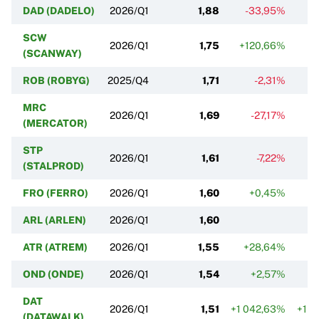
DAD (DADELO)
2026/Q1
1,88
-33,95%
SCW
2026/Q1
1,75
+120,66%
-
(SCANWAY)
ROB (ROBYG)
2025/Q4
1,71
-2,31%
MRC
2026/Q1
1,69
-27,17%
(MERCATOR)
STP
2026/Q1
1,61
-7,22%
(STALPROD)
FRO (FERRO)
2026/Q1
1,60
+0,45%
ARL (ARLEN)
2026/Q1
1,60
ATR (ATREM)
2026/Q1
1,55
+28,64%
+
OND (ONDE)
2026/Q1
1,54
+2,57%
DAT
2026/Q1
1,51
+1 042,63%
+1 1
(DATAWALK)