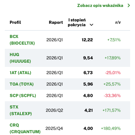
Zobacz opis wskaźnika
I stopień
Profil
Raport
r/r
pokrycia
BCX
2026/Q1
12,22
+7,51%
-
(BIOCELTIX)
HUG
2026/Q1
9,54
+17,89%
+
(HUUUGE)
1AT (ATAL)
2026/Q1
6,73
-25,01%
-
TOA (TOYA)
2026/Q1
5,96
+25,57%
SCP (SCPFL)
2026/Q1
4,80
-33,36%
-
STX
2026/Q2
4,21
+171,57%
+
(STALEXP)
CRQ
2025/Q4
4,00
+180,49%
(CRQUANTUM)