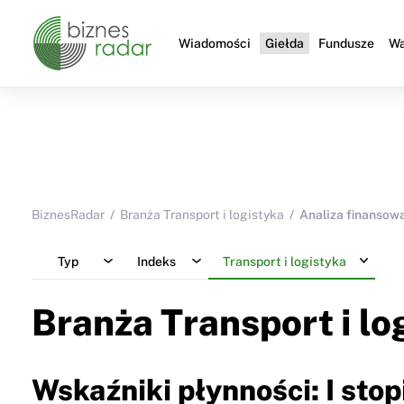
Wiadomości
Giełda
Fundusze
Wa
BiznesRadar
Branża Transport i logistyka
Analiza finansow
Typ
Indeks
Transport i logistyka
Branża Transport i lo
Wskaźniki płynności: I stop