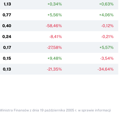
1,13
+0,34%
+0,63%
0,77
+5,56%
+4,06%
0,40
-58,46%
-0,12%
0,24
-8,41%
-0,21%
0,17
-27,58%
+5,57%
0,15
+9,48%
-3,54%
0,13
-21,35%
-34,64%
inistra Finansów z dnia 19 października 2005 r. w sprawie informacji