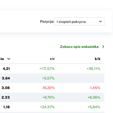
Pozycja:
Zobacz opis wskaźnika
cia
r/r
k/k
4,21
+171,57%
+36,11%
3,64
+5,57%
3,08
-16,20%
-1,45%
2,33
+9,70%
+6,36%
1,18
+24,37%
+5,84%