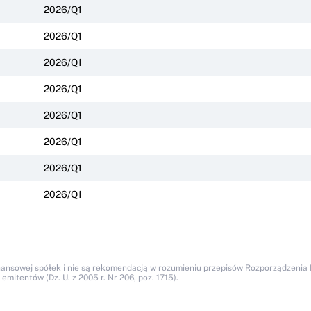
2026/Q1
2026/Q1
2026/Q1
2026/Q1
2026/Q1
2026/Q1
2026/Q1
2026/Q1
nansowej spółek i nie są rekomendacją w rozumieniu przepisów Rozporządzenia M
itentów (Dz. U. z 2005 r. Nr 206, poz. 1715).