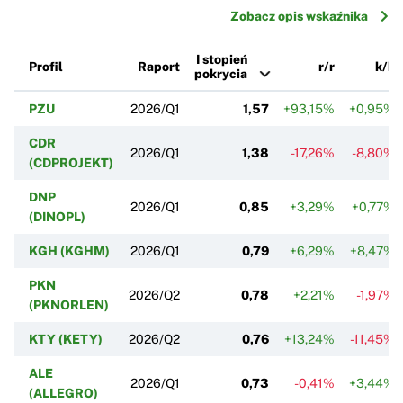
Zobacz opis wskaźnika
I stopień
Profil
Raport
r/r
k/k
pokrycia
PZU
2026/Q1
1,57
+93,15%
+0,95%
CDR
2026/Q1
1,38
-17,26%
-8,80%
(CDPROJEKT)
DNP
2026/Q1
0,85
+3,29%
+0,77%
(DINOPL)
KGH (KGHM)
2026/Q1
0,79
+6,29%
+8,47%
PKN
2026/Q2
0,78
+2,21%
-1,97%
(PKNORLEN)
KTY (KETY)
2026/Q2
0,76
+13,24%
-11,45%
ALE
2026/Q1
0,73
-0,41%
+3,44%
(ALLEGRO)