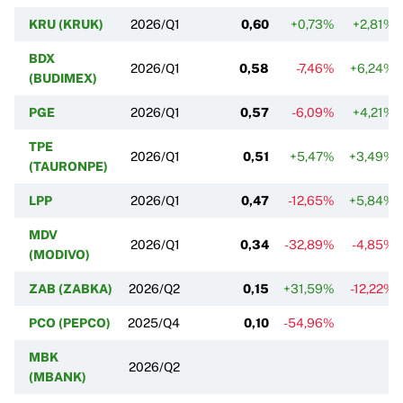
KRU (KRUK)
2026/Q1
0,60
+0,73%
+2,81%
BDX
2026/Q1
0,58
-7,46%
+6,24%
(BUDIMEX)
PGE
2026/Q1
0,57
-6,09%
+4,21%
TPE
2026/Q1
0,51
+5,47%
+3,49%
(TAURONPE)
LPP
2026/Q1
0,47
-12,65%
+5,84%
MDV
2026/Q1
0,34
-32,89%
-4,85%
(MODIVO)
ZAB (ZABKA)
2026/Q2
0,15
+31,59%
-12,22%
PCO (PEPCO)
2025/Q4
0,10
-54,96%
MBK
2026/Q2
(MBANK)