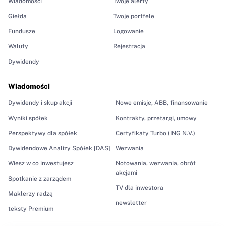
Wiadomości
Twoje alerty
Giełda
Twoje portfele
Fundusze
Logowanie
Waluty
Rejestracja
Dywidendy
Wiadomości
Dywidendy i skup akcji
Nowe emisje, ABB, finansowanie
Wyniki spółek
Kontrakty, przetargi, umowy
Perspektywy dla spółek
Certyfikaty Turbo (ING N.V.)
Dywidendowe Analizy Spółek [DAS]
Wezwania
Wiesz w co inwestujesz
Notowania, wezwania, obrót
akcjami
Spotkanie z zarządem
TV dla inwestora
Maklerzy radzą
newsletter
teksty Premium