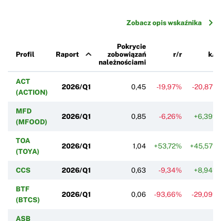
Zobacz opis wskaźnika
Pokrycie
Profil
Raport
zobowiązań
r/r
k/k
należnościami
ACT
2026/Q1
0,45
-19,97%
-20,87%
(ACTION)
MFD
2026/Q1
0,85
-6,26%
+6,39%
(MFOOD)
TOA
2026/Q1
1,04
+53,72%
+45,57%
(TOYA)
CCS
2026/Q1
0,63
-9,34%
+8,94%
BTF
2026/Q1
0,06
-93,66%
-29,09%
(BTCS)
ASB