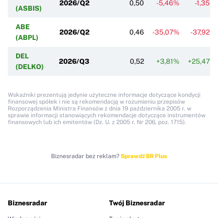
2026/Q2
0,50
-5,46%
-1,35%
(ASBIS)
ABE
2026/Q2
0,46
-35,07%
-37,92%
(ABPL)
DEL
2026/Q3
0,52
+3,81%
+25,47%
(DELKO)
Wskaźniki prezentują jedynie użyteczne informacje dotyczące kondycji
finansowej spółek i nie są rekomendacją w rozumieniu przepisów
Rozporządzenia Ministra Finansów z dnia 19 października 2005 r. w
sprawie informacji stanowiących rekomendacje dotyczące instrumentów
finansowych lub ich emitentów (Dz. U. z 2005 r. Nr 206, poz. 1715).
Biznesradar bez reklam?
Sprawdź BR Plus
Biznesradar
Twój Biznesradar