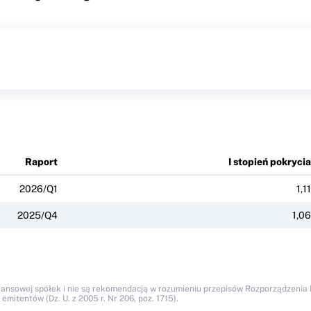
Raport
I stopień pokrycia
2026/Q1
1,11
2025/Q4
1,06
nansowej spółek i nie są rekomendacją w rozumieniu przepisów Rozporządzenia M
itentów (Dz. U. z 2005 r. Nr 206, poz. 1715).