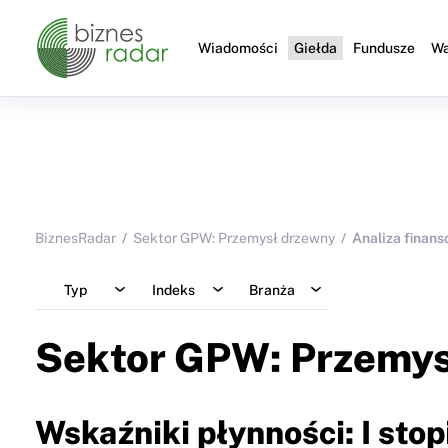
Wiadomości
Giełda
Fundusze
Wa
BiznesRadar
Sektor GPW: Przemysł drzewny
Analiza finan
Typ
Indeks
Branża
Sektor GPW: Przemys
Wskaźniki płynności: I stop