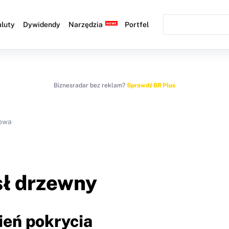
luty
Dywidendy
Narzędzia
Portfel
Biznesradar bez reklam?
Sprawdź BR Plus
sowa
ł drzewny
ień pokrycia