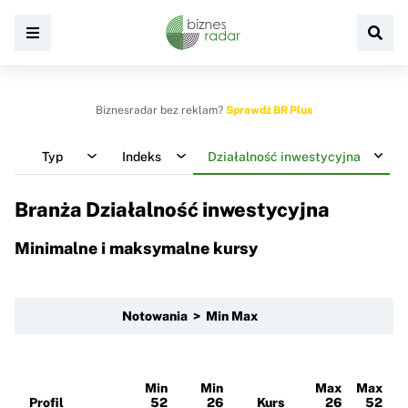
Biznesradar bez reklam?
Sprawdź BR Plus
Typ
Indeks
Działalność inwestycyjna
Branża Działalność inwestycyjna
Minimalne i maksymalne kursy
Notowania > Min Max
Min
Min
Max
Max
Profil
52
26
Kurs
26
52