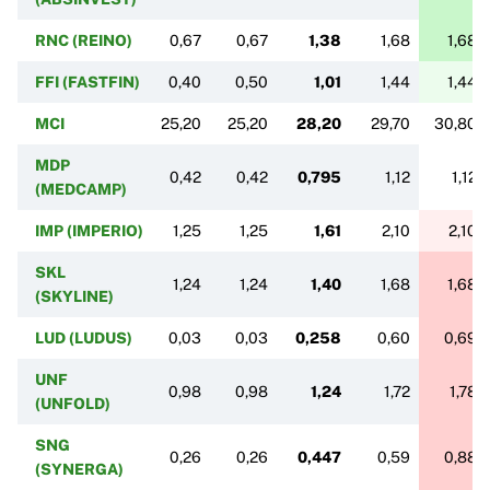
RNC (REINO)
0,67
0,67
1,38
1,68
1,68
FFI (FASTFIN)
0,40
0,50
1,01
1,44
1,44
MCI
25,20
25,20
28,20
29,70
30,80
MDP
0,42
0,42
0,795
1,12
1,12
(MEDCAMP)
IMP (IMPERIO)
1,25
1,25
1,61
2,10
2,10
SKL
1,24
1,24
1,40
1,68
1,68
(SKYLINE)
LUD (LUDUS)
0,03
0,03
0,258
0,60
0,69
UNF
0,98
0,98
1,24
1,72
1,78
(UNFOLD)
SNG
0,26
0,26
0,447
0,59
0,88
(SYNERGA)