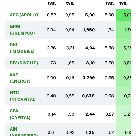
tyg.
tyg.
tyg.
tyg.
APC (APOLLO)
0,52
0,95
5,00
5,00
5,00
GRM
0,94
0,94
1,650
1,74
1,74
(GREMPCO)
GKI
2,86
3,61
4,94
5,38
5,38
(IMMOBILE)
DIV (DIVOLIO)
1,23
1,65
3,10
3,50
3,50
EGY
0,09
0,16
0,299
0,35
0,35
(ENERGY)
NTC
0,40
0,55
0,638
0,68
0,72
(NTCAPITAL)
CPA
0,14
1,39
2,44
3,27
3,27
(CAPITAL)
AIN
0,61
0,92
1,35
1,62
1,62
(ABSINVEST)