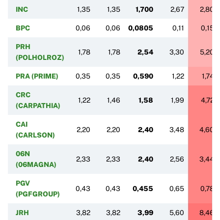
INC
1,35
1,35
1,700
2,67
2,80
BPC
0,06
0,06
0,0805
0,11
0,15
PRH
1,78
1,78
2,54
3,30
5,20
(POLHOLROZ)
PRA (PRIME)
0,35
0,35
0,590
1,22
1,74
CRC
1,22
1,46
1,58
1,99
4,72
(CARPATHIA)
CAI
2,20
2,20
2,40
3,48
4,60
(CARLSON)
06N
2,33
2,33
2,40
2,56
3,44
(06MAGNA)
PGV
0,43
0,43
0,455
0,65
0,78
(PGFGROUP)
JRH
3,82
3,82
3,99
5,60
8,46