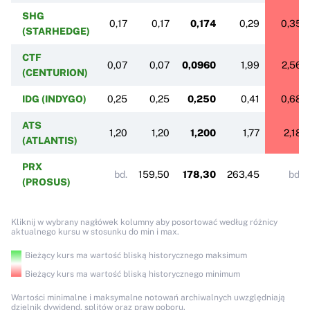
SHG
0,17
0,17
0,174
0,29
0,35
(STARHEDGE)
CTF
0,07
0,07
0,0960
1,99
2,56
(CENTURION)
IDG (INDYGO)
0,25
0,25
0,250
0,41
0,68
ATS
1,20
1,20
1,200
1,77
2,18
(ATLANTIS)
PRX
bd.
159,50
178,30
263,45
bd.
(PROSUS)
Kliknij w wybrany nagłówek kolumny aby posortować według różnicy
aktualnego kursu w stosunku do min i max.
Bieżący kurs ma wartość bliską historycznego maksimum
Bieżący kurs ma wartość bliską historycznego minimum
Wartości minimalne i maksymalne notowań archiwalnych uwzględniają
dzielnik dywidend, splitów oraz praw poboru.