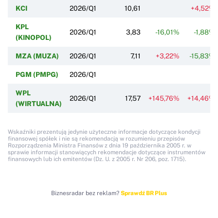
KCI
2026/Q1
10,61
+4,52%
KPL
2026/Q1
3,83
-16,01%
-1,88%
(KINOPOL)
MZA (MUZA)
2026/Q1
7,11
+3,22%
-15,83%
PGM (PMPG)
2026/Q1
WPL
2026/Q1
17,57
+145,76%
+14,46%
(WIRTUALNA)
Wskaźniki prezentują jedynie użyteczne informacje dotyczące kondycji
finansowej spółek i nie są rekomendacją w rozumieniu przepisów
Rozporządzenia Ministra Finansów z dnia 19 października 2005 r. w
sprawie informacji stanowiących rekomendacje dotyczące instrumentów
finansowych lub ich emitentów (Dz. U. z 2005 r. Nr 206, poz. 1715).
Biznesradar bez reklam?
Sprawdź BR Plus