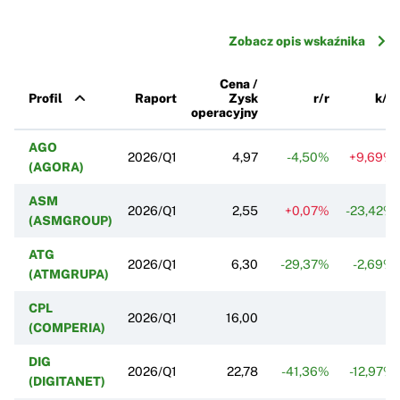
Zobacz opis wskaźnika
Cena /
Profil
Raport
Zysk
r/r
k/k
operacyjny
AGO
2026/Q1
4,97
-4,50%
+9,69%
(AGORA)
ASM
2026/Q1
2,55
+0,07%
-23,42%
(ASMGROUP)
ATG
2026/Q1
6,30
-29,37%
-2,69%
(ATMGRUPA)
CPL
2026/Q1
16,00
(COMPERIA)
DIG
2026/Q1
22,78
-41,36%
-12,97%
(DIGITANET)