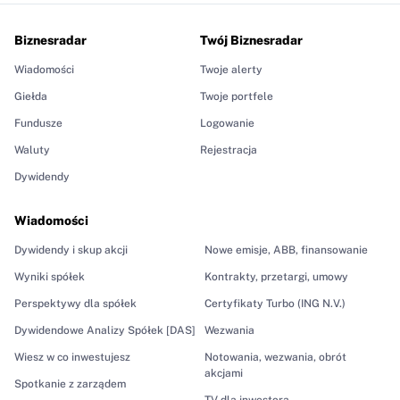
Biznesradar
Twój Biznesradar
Wiadomości
Twoje alerty
Giełda
Twoje portfele
Fundusze
Logowanie
Waluty
Rejestracja
Dywidendy
Wiadomości
Dywidendy i skup akcji
Nowe emisje, ABB, finansowanie
Wyniki spółek
Kontrakty, przetargi, umowy
Perspektywy dla spółek
Certyfikaty Turbo (ING N.V.)
Dywidendowe Analizy Spółek [DAS]
Wezwania
Wiesz w co inwestujesz
Notowania, wezwania, obrót
akcjami
Spotkanie z zarządem
TV dla inwestora