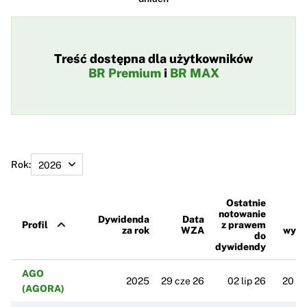
Treść dostępna dla użytkowników
BR Premium
i
BR MAX
Rok:
Ostatnie
notowanie
Dywidenda
Data
Dz
Profil
z prawem
za rok
WZA
wypł
do
dywidendy
AGO
2025
29 cze 26
02 lip 26
20 li
(AGORA)