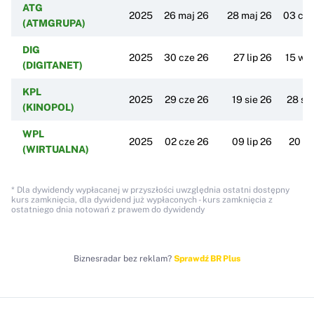
ATG
2025
26 maj 26
28 maj 26
03 cze
(ATMGRUPA)
DIG
2025
30 cze 26
27 lip 26
15 wrz
(DIGITANET)
KPL
2025
29 cze 26
19 sie 26
28 si
(KINOPOL)
WPL
2025
02 cze 26
09 lip 26
20 li
(WIRTUALNA)
* Dla dywidendy wypłacanej w przyszłości uwzględnia ostatni dostępny
kurs zamknięcia, dla dywidend już wypłaconych - kurs zamknięcia z
ostatniego dnia notowań z prawem do dywidendy
Biznesradar bez reklam?
Sprawdź BR Plus