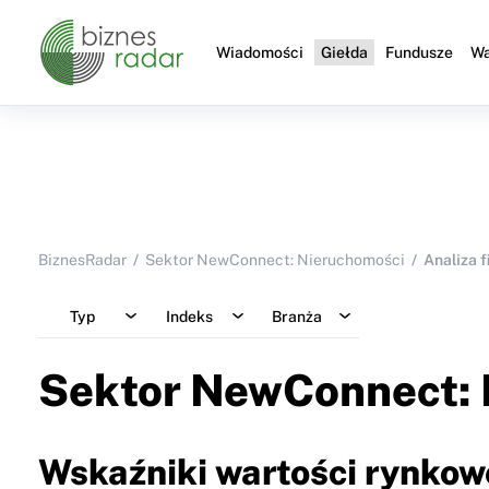
Wiadomości
Giełda
Fundusze
Wa
BiznesRadar
Sektor NewConnect: Nieruchomości
Analiza 
Typ
Indeks
Branża
Sektor NewConnect: 
Wskaźniki wartości rynkow