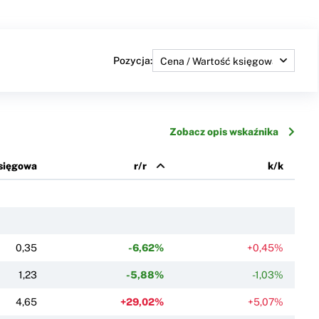
Pozycja:
Zobacz opis wskaźnika
księgowa
r/r
k/k
0,35
-6,62%
+0,45%
1,23
-5,88%
-1,03%
4,65
+29,02%
+5,07%