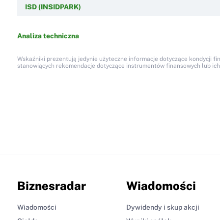
ISD (INSIDPARK)
Analiza techniczna
Wskaźniki prezentują jedynie użyteczne informacje dotyczące kondycji fi
stanowiących rekomendacje dotyczące instrumentów finansowych lub ich em
Biznesradar
Wiadomości
Wiadomości
Dywidendy i skup akcji