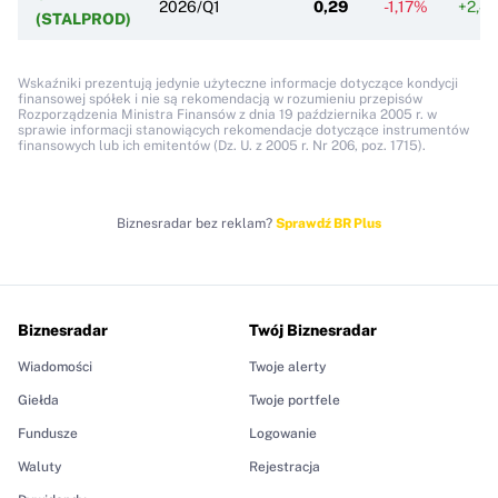
2026/Q1
0,29
-1,17%
+2,4
(STALPROD)
Wskaźniki prezentują jedynie użyteczne informacje dotyczące kondycji
finansowej spółek i nie są rekomendacją w rozumieniu przepisów
Rozporządzenia Ministra Finansów z dnia 19 października 2005 r. w
sprawie informacji stanowiących rekomendacje dotyczące instrumentów
finansowych lub ich emitentów (Dz. U. z 2005 r. Nr 206, poz. 1715).
Biznesradar bez reklam?
Sprawdź BR Plus
Biznesradar
Twój Biznesradar
Wiadomości
Twoje alerty
Giełda
Twoje portfele
Fundusze
Logowanie
Waluty
Rejestracja