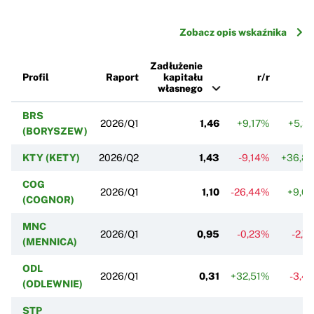
Zobacz opis wskaźnika
Zadłużenie
Profil
Raport
kapitału
r/r
k
własnego
BRS
2026/Q1
1,46
+9,17%
+5,3
(BORYSZEW)
KTY (KETY)
2026/Q2
1,43
-9,14%
+36,8
COG
2026/Q1
1,10
-26,44%
+9,0
(COGNOR)
MNC
2026/Q1
0,95
-0,23%
-2,7
(MENNICA)
ODL
2026/Q1
0,31
+32,51%
-3,4
(ODLEWNIE)
STP