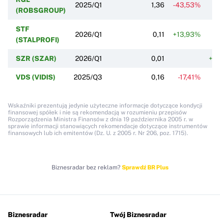
2025/Q1
1,36
-43,53%
-4
(ROBSGROUP)
STF
2026/Q1
0,11
+13,93%
+1
(STALPROFI)
SZR (SZAR)
2026/Q1
0,01
+3
VDS (VIDIS)
2025/Q3
0,16
-17,41%
+
Wskaźniki prezentują jedynie użyteczne informacje dotyczące kondycji
finansowej spółek i nie są rekomendacją w rozumieniu przepisów
Rozporządzenia Ministra Finansów z dnia 19 października 2005 r. w
sprawie informacji stanowiących rekomendacje dotyczące instrumentów
finansowych lub ich emitentów (Dz. U. z 2005 r. Nr 206, poz. 1715).
Biznesradar bez reklam?
Sprawdź BR Plus
Biznesradar
Twój Biznesradar