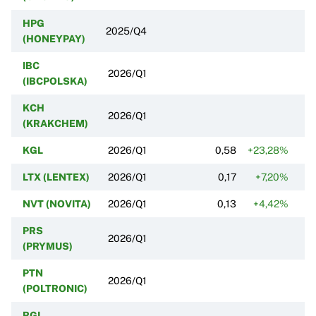
HPG
2025/Q4
(HONEYPAY)
IBC
2026/Q1
(IBCPOLSKA)
KCH
2026/Q1
(KRAKCHEM)
KGL
2026/Q1
0,58
+23,28%
-
LTX (LENTEX)
2026/Q1
0,17
+7,20%
NVT (NOVITA)
2026/Q1
0,13
+4,42%
PRS
2026/Q1
(PRYMUS)
PTN
2026/Q1
(POLTRONIC)
RGL