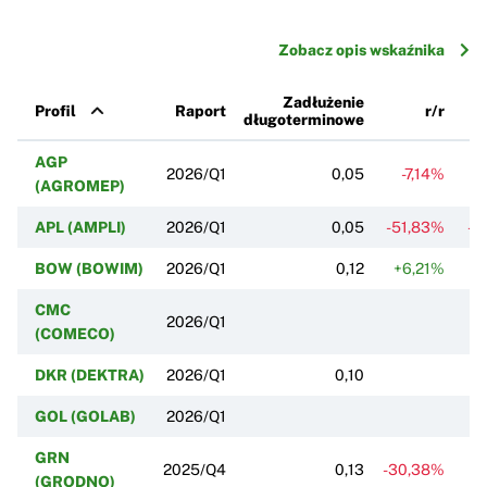
Zobacz opis wskaźnika
Zadłużenie
Profil
Raport
r/r
długoterminowe
AGP
2026/Q1
0,05
-7,14%
+1
(AGROMEP)
APL (AMPLI)
2026/Q1
0,05
-51,83%
-3
BOW (BOWIM)
2026/Q1
0,12
+6,21%
-
CMC
2026/Q1
(COMECO)
DKR (DEKTRA)
2026/Q1
0,10
-
GOL (GOLAB)
2026/Q1
GRN
2025/Q4
0,13
-30,38%
-
(GRODNO)