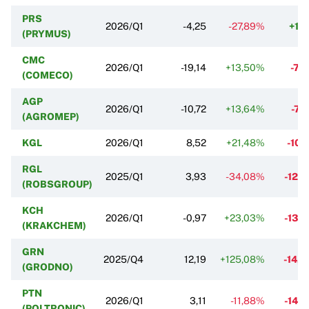
PRS
2026/Q1
-4,25
-27,89%
+1,
(PRYMUS)
CMC
2026/Q1
-19,14
+13,50%
-7,
(COMECO)
AGP
2026/Q1
-10,72
+13,64%
-7,
(AGROMEP)
KGL
2026/Q1
8,52
+21,48%
-10,
RGL
2025/Q1
3,93
-34,08%
-12,
(ROBSGROUP)
KCH
2026/Q1
-0,97
+23,03%
-13,
(KRAKCHEM)
GRN
2025/Q4
12,19
+125,08%
-14,
(GRODNO)
PTN
2026/Q1
3,11
-11,88%
-14,
(POLTRONIC)