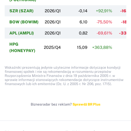
SZR (SZAR)
2026/Q1
-0,14
+92,91%
-16,
BOW (BOWIM)
2026/Q1
6,10
-75,50%
-18,
APL (AMPLI)
2026/Q1
0,82
-69,61%
-33,
HPG
2025/Q4
15,09
+363,88%
(HONEYPAY)
Wskaźniki prezentują jedynie użyteczne informacje dotyczące kondycji
finansowej spółek i nie są rekomendacją w rozumieniu przepisów
Rozporządzenia Ministra Finansów z dnia 19 października 2005 r. w
sprawie informacji stanowiących rekomendacje dotyczące instrumentów
finansowych lub ich emitentów (Dz. U. z 2005 r. Nr 206, poz. 1715).
Biznesradar bez reklam?
Sprawdź BR Plus