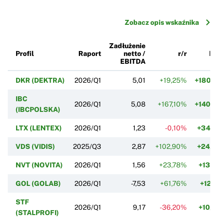
Zobacz opis wskaźnika
Zadłużenie
Profil
Raport
netto /
r/r
k/
EBITDA
DKR (DEKTRA)
2026/Q1
5,01
+19,25%
+180,
IBC
2026/Q1
5,08
+167,10%
+140,
(IBCPOLSKA)
LTX (LENTEX)
2026/Q1
1,23
-0,10%
+34,
VDS (VIDIS)
2025/Q3
2,87
+102,90%
+24,
NVT (NOVITA)
2026/Q1
1,56
+23,78%
+13,
GOL (GOLAB)
2026/Q1
-7,53
+61,76%
+12,
STF
2026/Q1
9,17
-36,20%
+10,
(STALPROFI)