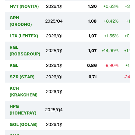
NVT (NOVITA)
2026/Q1
1,30
+0,63%
+3,0
GRN
2025/Q4
1,08
+8,42%
+1,
(GRODNO)
LTX (LENTEX)
2026/Q1
1,07
+1,55%
+0,6
RGL
2025/Q1
1,07
+14,99%
+12,
(ROBSGROUP)
KGL
2026/Q1
0,86
-9,90%
+1,5
SZR (SZAR)
2026/Q1
0,71
-24,
KCH
2026/Q1
(KRAKCHEM)
HPG
2025/Q4
(HONEYPAY)
GOL (GOLAB)
2026/Q1