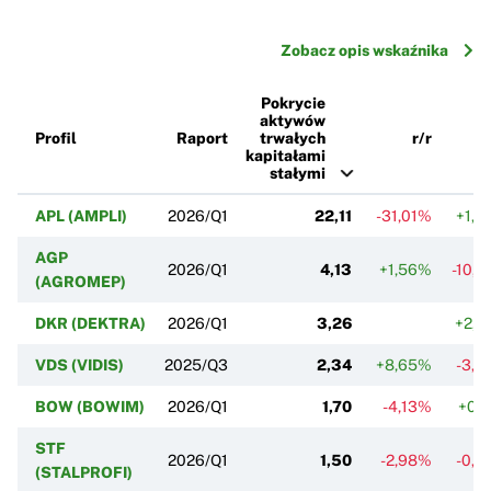
Zobacz opis wskaźnika
Pokrycie
aktywów
Profil
Raport
trwałych
r/r
kapitałami
stałymi
APL (AMPLI)
2026/Q1
22,11
-31,01%
+1,4
AGP
2026/Q1
4,13
+1,56%
-10,
(AGROMEP)
DKR (DEKTRA)
2026/Q1
3,26
+2,2
VDS (VIDIS)
2025/Q3
2,34
+8,65%
-3,3
BOW (BOWIM)
2026/Q1
1,70
-4,13%
+0,
STF
2026/Q1
1,50
-2,98%
-0,5
(STALPROFI)