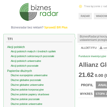
Trwa łączenie z ra
RADAR
WIADOM
Biznesradar bez reklam?
Sprawdź BR Plus
BiznesRadar.pl korzy
TFI
ustawieniami przeglą
Akcji polskich
ALLDET.FFU:
ust
Akcji polskich małych i średnich spółek
Akcji polskich sektorowych pozostałe
Fundusze inwestycyjne 
Akcji polskich uniwersalne
Allianz G
Akcji polskich pozostałe
Papierów dłużnych
21.62
0.00
(
Dłużne europejskie uniwersalne
Dłużne globalne pozostałe
PROFIL
ANAL
Dłużne globalne uniwersalne
Dłużne polskie korporacyjne
WYKRES
STOPA 
Dłużne polskie papiery skarbowe
Dłużne polskie pozostałe
Dłużne polskie uniwersalne