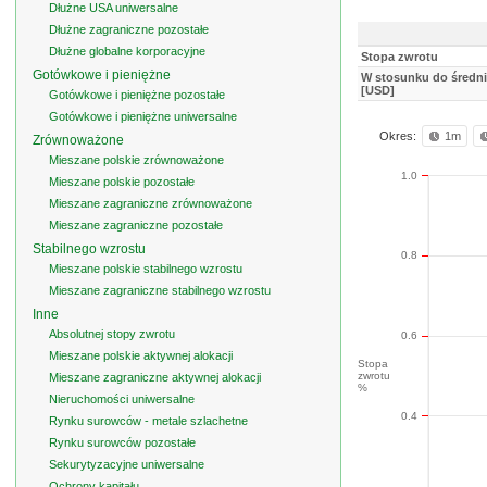
Dłużne USA uniwersalne
Dłużne zagraniczne pozostałe
Dłużne globalne korporacyjne
Stopa zwrotu
Gotówkowe i pieniężne
W stosunku do średni
[USD]
Gotówkowe i pieniężne pozostałe
Gotówkowe i pieniężne uniwersalne
Okres:
1m
Zrównoważone
Mieszane polskie zrównoważone
1.0
Mieszane polskie pozostałe
Mieszane zagraniczne zrównoważone
Mieszane zagraniczne pozostałe
Stabilnego wzrostu
0.8
Mieszane polskie stabilnego wzrostu
Mieszane zagraniczne stabilnego wzrostu
Inne
Absolutnej stopy zwrotu
0.6
Mieszane polskie aktywnej alokacji
Stopa
zwrotu
Mieszane zagraniczne aktywnej alokacji
%
Nieruchomości uniwersalne
0.4
Rynku surowców - metale szlachetne
Rynku surowców pozostałe
Sekurytyzacyjne uniwersalne
Ochrony kapitału