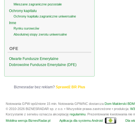
Mieszane zagraniczne pozostałe
Ochrony kapitału
Ochrony kapitału zagraniczne uniwersalne
Inne
Rynku surowców
Absolutnej stopy zwrotu uniwersalne
OFE
Otwarte Fundusze Emerytalne
Dobrowolne Fundusze Emerytalne (DFE)
Biznesradar bez reklam?
Sprawdź BR Plus
Notowania GPW opóźnione 15 min.
Notowania GPW/NC dostarcza
Dom Maklerski BDM 
© 2010-2026 BIZNESRADAR sp. z o.o. • Wszystkie prawa zastrzeżone • produkcja:
W3
Korzystanie z serwisu oznacza akceptację
regulaminu
. Prezentowanie kwotowania nie m
Mobilna wersja BiznesRadar.pl
Aplikacja dla systemu Android
Dla wła