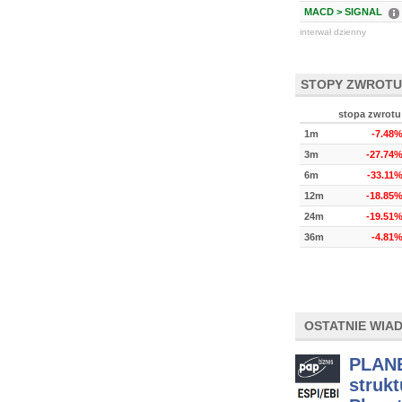
MACD > SIGNAL
interwał dzienny
STOPY ZWROTU
stopa zwrotu
1m
-7.48
3m
-27.74
6m
-33.11
12m
-18.85
24m
-19.51
36m
-4.81
OSTATNIE WIA
PLANE
strukt