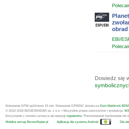
Poleca
Plane
zwoła
obrad
EBI/ES
Poleca
Dowiedz się 
symbolicznyc
Notowania GPW opóźnione 15 min.
Notowania GPW/NC dostarcza
Dom Maklerski BDM 
© 2010-2026 BIZNESRADAR sp. z o.o. • Wszystkie prawa zastrzeżone • produkcja:
W3
Korzystanie z serwisu oznacza akceptację
regulaminu
. Prezentowanie kwotowania nie m
Mobilna wersja BiznesRadar.pl
Aplikacja dla systemu Android
Dla wła