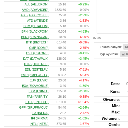
ALL (AILLERON)
15.16
+0.93%
AMD (ADVANCED)
1823.60
0.00%
ASE (ASSECOSEE)
75.90
+2.99%
ATD (ATENDE)
3.86
-1.53%
BCM (BETACOM)
5.18
0.00%
BPN (BLACKPOIN)
0.304
+4.83%
BSN (BRAINSCAN)
10.80
-6.90%
07:35
BTK (BIZTECH)
0.1440
-0.69%
Zakres danych:
CMP (COMP)
99.20
-2.75%
CST (CSTORE)
4.86
+0.41%
Typ wykresu:
l
DAT (DATAWALK)
138.00
+3.45%
DTR (DIGITREE)
9.80
0.00%
EDL (EDITELPL)
5.90
-7.81%
EMP (EMPLOCITY)
0.302
-5.03%
EUV (EUVIC)
23.00
-4.17%
Data:
0
EXA (EXAMOBILE)
3.40
+1.80%
EXM (EXIMIT)
115.00
+2.68%
Kurs
:
FAB (FABRITY)
26.10
-0.38%
Otwarcie:
FTH (FINTECH)
0.1000
-61.54%
Min:
GPP (GRUPRACUJ)
54.40
+2.64%
Max:
IFA (INFRA)
2.02
-2.42%
Wolumen:
IFI (IFIRMA)
24.85
+1.02%
INTL (INTEL)
373.65
-1.67%
Obrót: