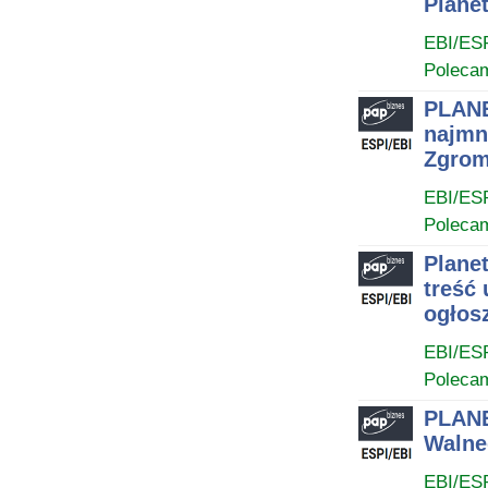
Plane
EBI/ES
Poleca
PLANE
najmn
Zgrom
EBI/ES
Poleca
Plane
treść
ogłos
EBI/ES
Poleca
PLANE
Walne
EBI/ES