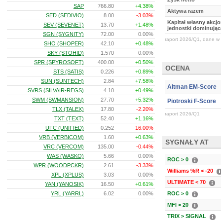
SAP
766.80
+4.38%
Aktywa razem
SED (SEDIVIO)
8.00
-3.03%
Kapitał własny akcj
SEV (SEVENET)
13.70
+1.48%
jednostki dominując
SGN (SYGNITY)
72.00
0.00%
raport 2026/Q1, dane w 
SHO (SHOPER)
42.10
+0.48%
SKY (STOHID)
1.570
0.00%
SPR (SPYROSOFT)
400.00
+0.50%
OCENA
STS (SATIS)
0.226
+0.89%
SUN (SUNTECH)
2.84
+7.58%
Altman EM-Score
SVRS (SILVAIR-REGS)
4.10
+0.49%
SWM (SWMANSION)
27.70
+5.32%
Piotroski F-Score
TLX (TALEX)
17.80
-2.20%
raport 2026/Q1
TXT (TEXT)
52.40
+1.16%
UFC (UNIFIED)
0.252
-16.00%
VRB (VERBICOM)
1.60
+0.63%
SYGNAŁY AT
VRC (VERCOM)
135.00
-0.44%
WAS (WASKO)
5.66
0.00%
ROC > 0
WPR (WOODPCKR)
2.61
-3.33%
Williams %R < -20
XPL (XPLUS)
3.03
0.00%
ULTIMATE < 70
YAN (YANOSIK)
16.50
+0.61%
YRL (YARRL)
6.02
0.00%
ROC > 0
MFI > 20
TRIX > SIGNAL