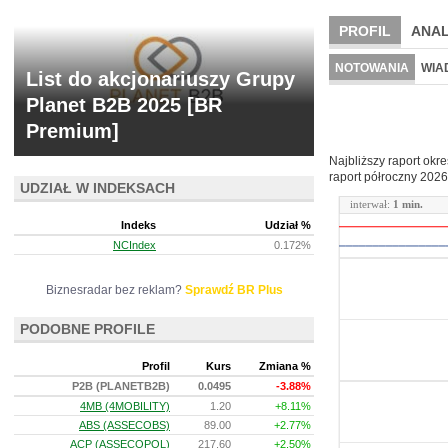
PROFIL
ANAL
NOWE
BR LAB
NOTOWANIA
WIA
List do akcjonariuszy Grupy
ARCHIWUM NOTO
Planet B2B 2025 [BR
Premium]
Najbliższy raport okr
raport półroczny
2026
UDZIAŁ W INDEKSACH
interwał:
1 min.
Indeks
Udział %
NCIndex
0.172%
Biznesradar bez reklam?
Sprawdź BR Plus
PODOBNE PROFILE
Profil
Kurs
Zmiana %
P2B (PLANETB2B)
0.0495
-3.88%
4MB (4MOBILITY)
1.20
+8.11%
ABS (ASSECOBS)
89.00
+2.77%
ACP (ASSECOPOL)
217.60
+2.50%