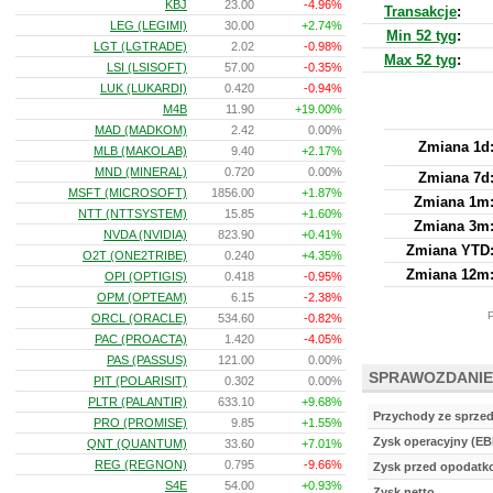
KBJ
23.00
-4.96%
Transakcje
:
LEG (LEGIMI)
30.00
+2.74%
Min 52 tyg
:
LGT (LGTRADE)
2.02
-0.98%
Max 52 tyg
:
LSI (LSISOFT)
57.00
-0.35%
LUK (LUKARDI)
0.420
-0.94%
M4B
11.90
+19.00%
MAD (MADKOM)
2.42
0.00%
Zmiana 1d
MLB (MAKOLAB)
9.40
+2.17%
MND (MINERAL)
0.720
0.00%
Zmiana 7d
MSFT (MICROSOFT)
1856.00
+1.87%
Zmiana 1m
NTT (NTTSYSTEM)
15.85
+1.60%
Zmiana 3m
NVDA (NVIDIA)
823.90
+0.41%
Zmiana YTD
O2T (ONE2TRIBE)
0.240
+4.35%
Zmiana 12m
OPI (OPTIGIS)
0.418
-0.95%
OPM (OPTEAM)
6.15
-2.38%
P
ORCL (ORACLE)
534.60
-0.82%
PAC (PROACTA)
1.420
-4.05%
PAS (PASSUS)
121.00
0.00%
SPRAWOZDANIE
PIT (POLARISIT)
0.302
0.00%
PLTR (PALANTIR)
633.10
+9.68%
Przychody ze sprze
PRO (PROMISE)
9.85
+1.55%
Zysk operacyjny (EB
QNT (QUANTUM)
33.60
+7.01%
REG (REGNON)
0.795
-9.66%
Zysk przed opodat
S4E
54.00
+0.93%
Zysk netto