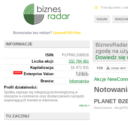
Trwa łączenie z ra
RADAR
WIADOM
Biznesradar bez reklam?
Sprawdź BR Plus
INFORMACJE
BiznesRadar.
zgodę na uży
ISIN:
PLPRKLS00016
Dowiedz się 
Liczba akcji:
332 784 461
Kapitalizacja:
16 472 831
P2B:
ustaw alert
Enterprise Value:
15
211 831
Akcje NewConn
Branża:
Informatyka
Profil działalności:
Notowani
Spółka zajmuje się integracją technologiczną w
obszarze e-commerce oraz dostarczaniem narzędzi
PLANET B2
wspierających handel w Internecie.
więcej »
NewConnect - Akcje/PDA
TU ZACZNIJ