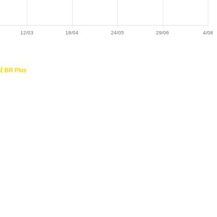
12/03
18/04
24/05
29/06
4/08
ź BR Plus