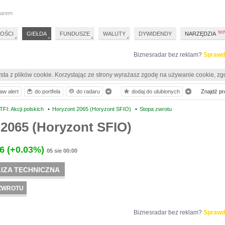
darem
OŚCI
GIEŁDA
FUNDUSZE
WALUTY
DYWIDENDY
NARZĘDZIA
Biznesradar bez reklam?
Sprawd
sta z plików cookie. Korzystając ze strony wyrażasz zgodę na używanie cookie, zg
aw alert
do portfela
do radaru
dodaj do ulubionych
Znajdź pro
FI: Akcji polskich
•
Horyzont 2065 (Horyzont SFIO)
•
Stopa zwrotu
2065 (Horyzont SFIO)
6
(+0.03%)
05 sie 00:00
IZA TECHNICZNA
ZWROTU
Biznesradar bez reklam?
Sprawd