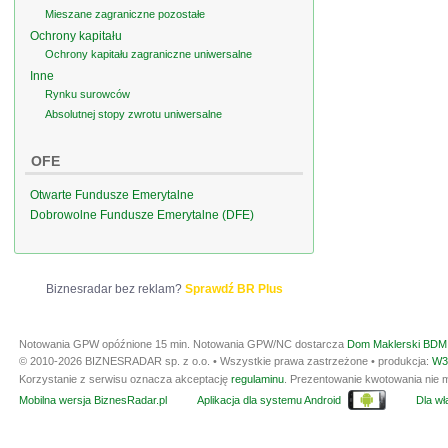
Mieszane zagraniczne pozostałe
Ochrony kapitału
Ochrony kapitału zagraniczne uniwersalne
Inne
Rynku surowców
Absolutnej stopy zwrotu uniwersalne
OFE
Otwarte Fundusze Emerytalne
Dobrowolne Fundusze Emerytalne (DFE)
Biznesradar bez reklam?
Sprawdź BR Plus
Notowania GPW opóźnione 15 min.
Notowania GPW/NC dostarcza
Dom Maklerski BDM 
© 2010-2026 BIZNESRADAR sp. z o.o. • Wszystkie prawa zastrzeżone • produkcja:
W3
Korzystanie z serwisu oznacza akceptację
regulaminu
. Prezentowanie kwotowania nie m
Mobilna wersja BiznesRadar.pl
Aplikacja dla systemu Android
Dla wła