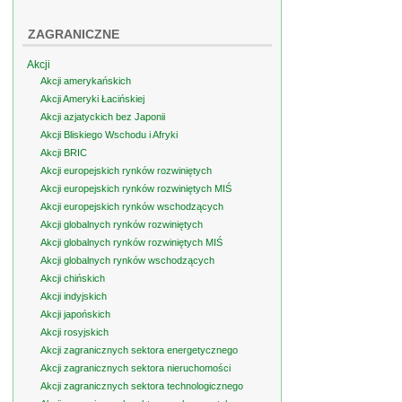
ZAGRANICZNE
Akcji
Akcji amerykańskich
Akcji Ameryki Łacińskiej
Akcji azjatyckich bez Japonii
Akcji Bliskiego Wschodu i Afryki
Akcji BRIC
Akcji europejskich rynków rozwiniętych
Akcji europejskich rynków rozwiniętych MIŚ
Akcji europejskich rynków wschodzących
Akcji globalnych rynków rozwiniętych
Akcji globalnych rynków rozwiniętych MIŚ
Akcji globalnych rynków wschodzących
Akcji chińskich
Akcji indyjskich
Akcji japońskich
Akcji rosyjskich
Akcji zagranicznych sektora energetycznego
Akcji zagranicznych sektora nieruchomości
Akcji zagranicznych sektora technologicznego