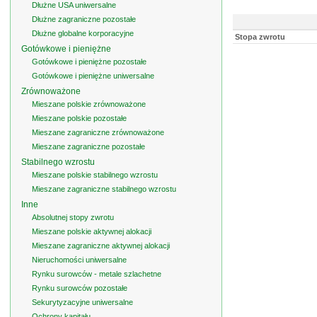
Dłużne USA uniwersalne
Dłużne zagraniczne pozostałe
Dłużne globalne korporacyjne
Stopa zwrotu
Gotówkowe i pieniężne
Gotówkowe i pieniężne pozostałe
Gotówkowe i pieniężne uniwersalne
Zrównoważone
Mieszane polskie zrównoważone
Mieszane polskie pozostałe
Mieszane zagraniczne zrównoważone
Mieszane zagraniczne pozostałe
Stabilnego wzrostu
Mieszane polskie stabilnego wzrostu
Mieszane zagraniczne stabilnego wzrostu
Inne
Absolutnej stopy zwrotu
Mieszane polskie aktywnej alokacji
Mieszane zagraniczne aktywnej alokacji
Nieruchomości uniwersalne
Rynku surowców - metale szlachetne
Rynku surowców pozostałe
Sekurytyzacyjne uniwersalne
Ochrony kapitału