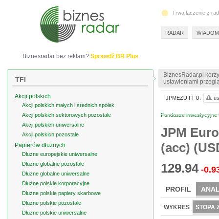
Trwa łączenie z ra
RADAR
WIADOM
Biznesradar bez reklam?
Sprawdź BR Plus
BiznesRadar.pl korzy
TFI
ustawieniami przeglą
Akcji polskich
JPMEZU.FFU:
us
Akcji polskich małych i średnich spółek
Akcji polskich sektorowych pozostałe
Fundusze inwestycyjne 
Akcji polskich uniwersalne
JPM Europ
Akcji polskich pozostałe
(acc) (US
Papierów dłużnych
Dłużne europejskie uniwersalne
Dłużne globalne pozostałe
129.94
-0.9
Dłużne globalne uniwersalne
Dłużne polskie korporacyjne
PROFIL
ANAL
Dłużne polskie papiery skarbowe
Dłużne polskie pozostałe
WYKRES
STOPA 
Dłużne polskie uniwersalne