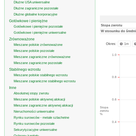
Dłużne USA uniwersalne
Dłużne zagraniczne pozostałe
Dłużne globalne korporacyjne
Gotówkowe i pieniężne
Stopa zwrotu
Gotówkowe i pieniężne pozostałe
W stosunku do średni
Gotówkowe i pieniężne uniwersalne
Zrównoważone
Okres:
1m
Mieszane polskie zrównoważone
Mieszane polskie pozostałe
1.0
Mieszane zagraniczne zrównoważone
Mieszane zagraniczne pozostałe
Stabilnego wzrostu
Mieszane polskie stabilnego wzrostu
0.8
Mieszane zagraniczne stabilnego wzrostu
Inne
Absolutnej stopy zwrotu
Mieszane polskie aktywnej alokacji
0.6
Mieszane zagraniczne aktywnej alokacji
Stopa
zwrotu
Nieruchomości uniwersalne
%
Rynku surowców - metale szlachetne
0.4
Rynku surowców pozostałe
Sekurytyzacyjne uniwersalne
Ochrony kapitału