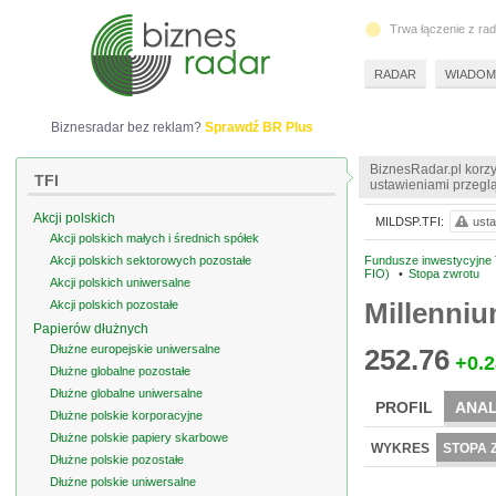
Trwa łączenie z ra
RADAR
WIADOM
Biznesradar bez reklam?
Sprawdź BR Plus
BiznesRadar.pl korzy
TFI
ustawieniami przeglą
Akcji polskich
MILDSP.TFI:
usta
Akcji polskich małych i średnich spółek
Akcji polskich sektorowych pozostałe
Fundusze inwestycyjne TF
FIO)
•
Stopa zwrotu
Akcji polskich uniwersalne
Millenni
Akcji polskich pozostałe
Papierów dłużnych
Dłużne europejskie uniwersalne
252.76
+0.2
Dłużne globalne pozostałe
Dłużne globalne uniwersalne
PROFIL
ANAL
Dłużne polskie korporacyjne
Dłużne polskie papiery skarbowe
WYKRES
STOPA 
Dłużne polskie pozostałe
Dłużne polskie uniwersalne