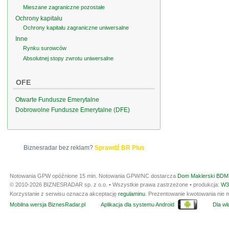
Mieszane zagraniczne pozostałe
Ochrony kapitału
Ochrony kapitału zagraniczne uniwersalne
Inne
Rynku surowców
Absolutnej stopy zwrotu uniwersalne
OFE
Otwarte Fundusze Emerytalne
Dobrowolne Fundusze Emerytalne (DFE)
Biznesradar bez reklam?
Sprawdź BR Plus
Notowania GPW opóźnione 15 min.
Notowania GPW/NC dostarcza
Dom Maklerski BDM 
© 2010-2026 BIZNESRADAR sp. z o.o. • Wszystkie prawa zastrzeżone • produkcja:
W3
Korzystanie z serwisu oznacza akceptację
regulaminu
. Prezentowanie kwotowania nie m
Mobilna wersja BiznesRadar.pl
Aplikacja dla systemu Android
Dla wła