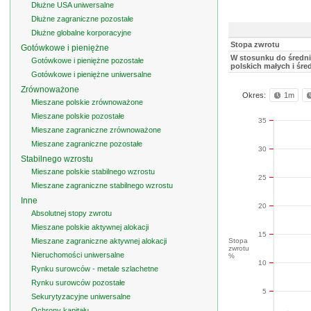
Dłużne USA uniwersalne
Dłużne zagraniczne pozostałe
Dłużne globalne korporacyjne
Stopa zwrotu
Gotówkowe i pieniężne
W stosunku do średnie
Gotówkowe i pieniężne pozostałe
polskich małych i śre
Gotówkowe i pieniężne uniwersalne
Zrównoważone
Okres:
1m
Mieszane polskie zrównoważone
Mieszane polskie pozostałe
35
Mieszane zagraniczne zrównoważone
Mieszane zagraniczne pozostałe
30
Stabilnego wzrostu
Mieszane polskie stabilnego wzrostu
25
Mieszane zagraniczne stabilnego wzrostu
Inne
20
Absolutnej stopy zwrotu
Mieszane polskie aktywnej alokacji
15
Mieszane zagraniczne aktywnej alokacji
Stopa
zwrotu
Nieruchomości uniwersalne
%
10
Rynku surowców - metale szlachetne
Rynku surowców pozostałe
5
Sekurytyzacyjne uniwersalne
Ochrony kapitału