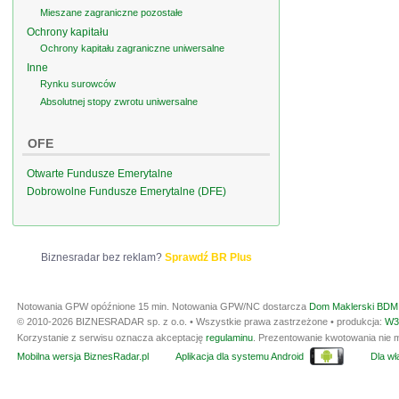
Mieszane zagraniczne pozostałe
Ochrony kapitału
Ochrony kapitału zagraniczne uniwersalne
Inne
Rynku surowców
Absolutnej stopy zwrotu uniwersalne
OFE
Otwarte Fundusze Emerytalne
Dobrowolne Fundusze Emerytalne (DFE)
Biznesradar bez reklam?
Sprawdź BR Plus
Notowania GPW opóźnione 15 min.
Notowania GPW/NC dostarcza
Dom Maklerski BDM 
© 2010-2026 BIZNESRADAR sp. z o.o. • Wszystkie prawa zastrzeżone • produkcja:
W3
Korzystanie z serwisu oznacza akceptację
regulaminu
. Prezentowanie kwotowania nie m
Mobilna wersja BiznesRadar.pl
Aplikacja dla systemu Android
Dla wła