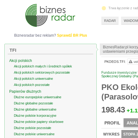
Trwa łączenie z ra
RADAR
WIADOM
Biznesradar bez reklam?
Sprawdź BR Plus
BiznesRadar.pl korzy
TFI
ustawieniami przeglą
Akcji polskich
PKOEOS.TFI:
us
Akcji polskich małych i średnich spółek
Akcji polskich sektorowych pozostałe
Fundusze inwestycyjne T
Społecznej Globalny (P
Akcji polskich uniwersalne
PKO Ekolo
Akcji polskich pozostałe
Papierów dłużnych
(Parasolo
Dłużne europejskie uniwersalne
Dłużne globalne pozostałe
198.43
Dłużne globalne uniwersalne
+1.1
Dłużne polskie korporacyjne
Dłużne polskie papiery skarbowe
PROFIL
ANAL
Dłużne polskie pozostałe
Dłużne polskie uniwersalne
WYKRES
STOPA 