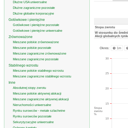
Dłużne USA uniwersalne
Dłużne zagraniczne pozostałe
Dłużne globalne korporacyjne
Gotówkowe i pieniężne
Gotówkowe i pieniężne pozostałe
Stopa zwrotu
Gotówkowe i pieniężne uniwersalne
W stosunku do średnie
Akcji globalnych ryn
Zrównoważone
Mieszane polskie zrównoważone
Mieszane polskie pozostałe
Okres:
1m
Mieszane zagraniczne zrównoważone
30
Mieszane zagraniczne pozostałe
Stabilnego wzrostu
Mieszane polskie stabilnego wzrostu
25
Mieszane zagraniczne stabilnego wzrostu
Inne
Absolutnej stopy zwrotu
20
Mieszane polskie aktywnej alokacji
Mieszane zagraniczne aktywnej alokacji
15
Nieruchomości uniwersalne
Stopa
Rynku surowców - metale szlachetne
zwrotu
%
Rynku surowców pozostałe
10
Sekurytyzacyjne uniwersalne
Ochrony kapitału