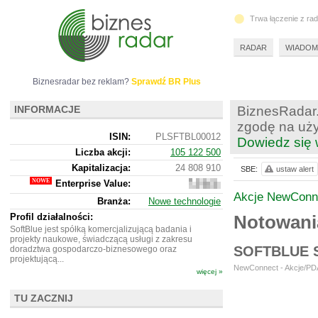
Trwa łączenie z ra
RADAR
WIADOM
Biznesradar bez reklam?
Sprawdź BR Plus
INFORMACJE
BiznesRadar.
zgodę na uży
ISIN:
PLSFTBL00012
Dowiedz się 
Liczba akcji:
105 122 500
Kapitalizacja:
24 808 910
SBE:
ustaw alert
Enterprise Value:
20
020
Akcje NewConn
Branża:
Nowe technologie
910
Profil działalności:
Notowani
SoftBlue jest spółką komercjalizującą badania i
projekty naukowe, świadczącą usługi z zakresu
SOFTBLUE 
doradztwa gospodarczo-biznesowego oraz
projektującą...
NewConnect - Akcje/PDA
więcej »
TU ZACZNIJ