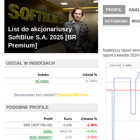
PROFIL
ANAL
NOWE
BR LAB
NOTOWANIA
WIA
List do akcjonariuszy
ARCHIWUM NOTO
SoftBlue S.A. 2025 [BR
Premium]
Najbliższy raport okr
raport 2 kwartał
2026-
UDZIAŁ W INDEKSACH
interwał:
1 min.
Indeks
Udział %
NCIndex
0.746%
Biznesradar bez reklam?
Sprawdź BR Plus
PODOBNE PROFILE
Profil
Kurs
Zmiana %
SBE (SOFTBLUE)
0.236
-2.48%
ASML
6402.00
+4.85%
BHX (BINARY)
3.42
-5.00%