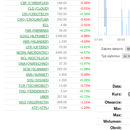
CBF (CYBERFLKS)
198.60
-0.30%
CLD (CLOUD)
98.40
-0.61%
CRI (CREOTECH)
742.00
+2.34%
CRQ (CRQUANTUM)
242.00
-0.41%
ECL
4.86
-2.41%
FAR (FARMINN)
34.00
+6.25%
GOGL (ALPHABET)
1348.60
-5.88%
07:00
08:00
HER (HILANDER)
1.430
-4.03%
LFR (LIFTERO)
70.90
+3.81%
Zakres danych:
MCRN (MICRONTEC)
3445.00
+6.57%
Typ wykresu:
l
NCL (NOCTILUCA)
94.50
-0.74%
QNA (QNATECHNO)
37.30
+2.47%
SCW (SCANWAY)
282.00
+1.08%
SNN (SUNNET)
1.900
-5.00%
SYG (SYGNIS)
1.200
+5.26%
TCR (TECHROBOT)
13.80
-0.72%
Data:
THG (TENDERHUT)
5.54
+0.73%
Kurs
:
UBER
257.55
+0.72%
Otwarcie:
VGO (VIGOPHOTN)
488.00
-1.21%
XTP (XTPL)
73.80
-1.20%
Min:
Max:
Wolumen:
Obrót: