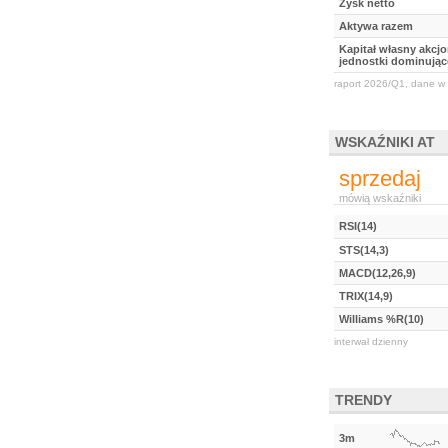
Zysk netto
Aktywa razem
Kapitał własny akcj
jednostki dominując
raport 2026/Q1, dane w 
WSKAŹNIKI AT
sprzedaj
mówią wskaźniki
RSI(14)
STS(14,3)
MACD(12,26,9)
TRIX(14,9)
Williams %R(10)
interwał dzienny
TRENDY
3m