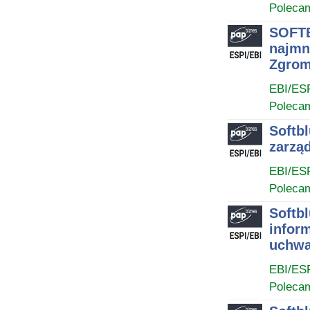
Poleca
SOFTB
najmn
Zgrom
EBI/ES
Poleca
Softb
zarząd
EBI/ES
Poleca
Softb
infor
uchwa
EBI/ES
Poleca