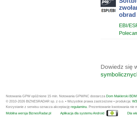
Softb
zwoła
obrad
EBI/ES
Poleca
Dowiedz się 
symbolicznyc
Notowania GPW opóźnione 15 min.
Notowania GPW/NC dostarcza
Dom Maklerski BDM 
© 2010-2026 BIZNESRADAR sp. z o.o. • Wszystkie prawa zastrzeżone • produkcja:
W3
Korzystanie z serwisu oznacza akceptację
regulaminu
. Prezentowanie kwotowania nie m
Mobilna wersja BiznesRadar.pl
Aplikacja dla systemu Android
Dla wła