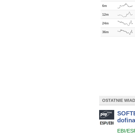
6m
12m
24m
36m
OSTATNIE WIA
SOFTB
dofin
EBI/ES