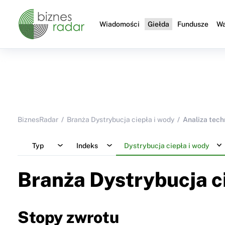
Wiadomości
Giełda
Fundusze
Wa
BiznesRadar
Branża Dystrybucja ciepła i wody
Analiza tech
Typ
Indeks
Dystrybucja ciepła i wody
Branża Dystrybucja c
Stopy zwrotu