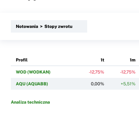
Notowania > Stopy zwrotu
Profil
1t
1m
WOD (WODKAN)
-12,75%
-12,75%
AQU (AQUABB)
0,00%
+5,51%
Analiza techniczna