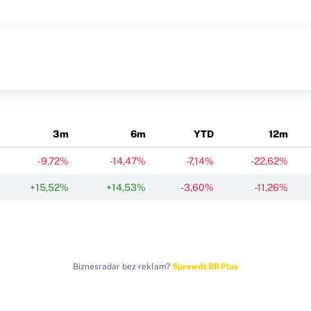
3m
6m
YTD
12m
-9,72%
-14,47%
-7,14%
-22,62%
+15,52%
+14,53%
-3,60%
-11,26%
Biznesradar bez reklam?
Sprawdź BR Plus