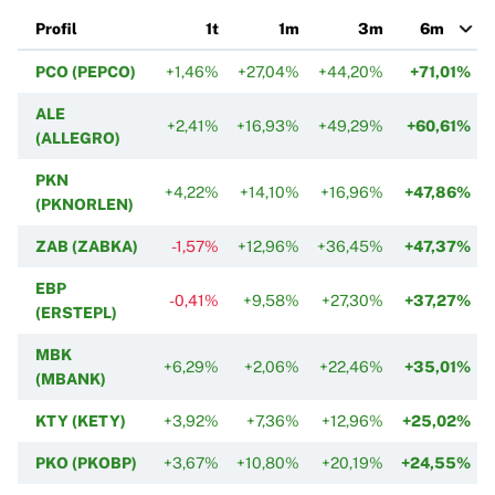
Profil
1t
1m
3m
6m
PCO (PEPCO)
+1,46%
+27,04%
+44,20%
+71,01%
ALE
+2,41%
+16,93%
+49,29%
+60,61%
(ALLEGRO)
PKN
+4,22%
+14,10%
+16,96%
+47,86%
(PKNORLEN)
ZAB (ZABKA)
-1,57%
+12,96%
+36,45%
+47,37%
EBP
-0,41%
+9,58%
+27,30%
+37,27%
(ERSTEPL)
MBK
+6,29%
+2,06%
+22,46%
+35,01%
(MBANK)
KTY (KETY)
+3,92%
+7,36%
+12,96%
+25,02%
PKO (PKOBP)
+3,67%
+10,80%
+20,19%
+24,55%