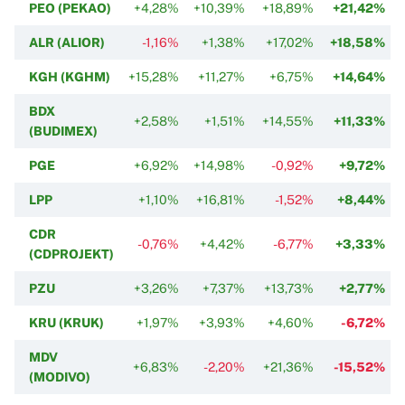
PEO (PEKAO)
+4,28%
+10,39%
+18,89%
+21,42%
ALR (ALIOR)
-1,16%
+1,38%
+17,02%
+18,58%
KGH (KGHM)
+15,28%
+11,27%
+6,75%
+14,64%
BDX
+2,58%
+1,51%
+14,55%
+11,33%
(BUDIMEX)
PGE
+6,92%
+14,98%
-0,92%
+9,72%
LPP
+1,10%
+16,81%
-1,52%
+8,44%
CDR
-0,76%
+4,42%
-6,77%
+3,33%
(CDPROJEKT)
PZU
+3,26%
+7,37%
+13,73%
+2,77%
KRU (KRUK)
+1,97%
+3,93%
+4,60%
-6,72%
MDV
+6,83%
-2,20%
+21,36%
-15,52%
(MODIVO)