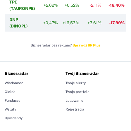
TPE
+2,62%
+0,52%
-2,11%
-16,40%
(TAURONPE)
DNP
+0,47%
+16,53%
+3,61%
-17,99%
(DINOPL)
Biznesradar bez reklam?
Sprawdź BR Plus
Biznesradar
Twój Biznesradar
Wiadomości
Twoje alerty
Giełda
Twoje portfele
Fundusze
Logowanie
Waluty
Rejestracja
Dywidendy