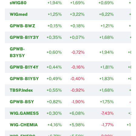
sWIG80
+1,94%
+1,69%
+0,69%
+1,
WIGmed
+1,25%
+3,22%
+6,22%
+1
GPWB-BWZ
+0,15%
+0,18%
+1,21%
+1,
GPWB-B1Y3Y
+0,35%
+0,07%
+1,68%
+1
GPWB-
+0,60%
-0,72%
+1,94%
+0,
B3Y5Y
GPWB-B1Y4Y
+0,44%
-0,16%
+1,81%
+0,
GPWB-B1Y5Y
+0,49%
-0,40%
+1,83%
+0,
TBSP.Index
+0,55%
-0,92%
+1,68%
+0
GPWB-B5Y
+0,82%
-1,90%
+1,75%
-0
WIG.GAMES5
+0,30%
+6,08%
-7,43%
+2,
WIG-CHEMIA
+4,16%
+5,98%
-1,77%
+10