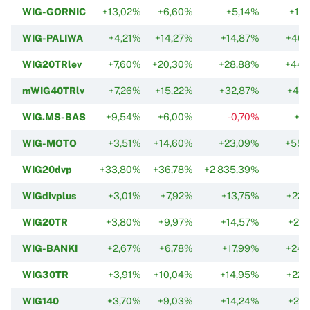
WIG-GORNIC
+13,02%
+6,60%
+5,14%
+12
WIG-PALIWA
+4,21%
+14,27%
+14,87%
+46,
WIG20TRlev
+7,60%
+20,30%
+28,88%
+44,
mWIG40TRlv
+7,26%
+15,22%
+32,87%
+44,
WIG.MS-BAS
+9,54%
+6,00%
-0,70%
+1
WIG-MOTO
+3,51%
+14,60%
+23,09%
+55,
WIG20dvp
+33,80%
+36,78%
+2 835,39%
WIGdivplus
+3,01%
+7,92%
+13,75%
+22,
WIG20TR
+3,80%
+9,97%
+14,57%
+22,
WIG-BANKI
+2,67%
+6,78%
+17,99%
+24,
WIG30TR
+3,91%
+10,04%
+14,95%
+22,
WIG140
+3,70%
+9,03%
+14,24%
+21,