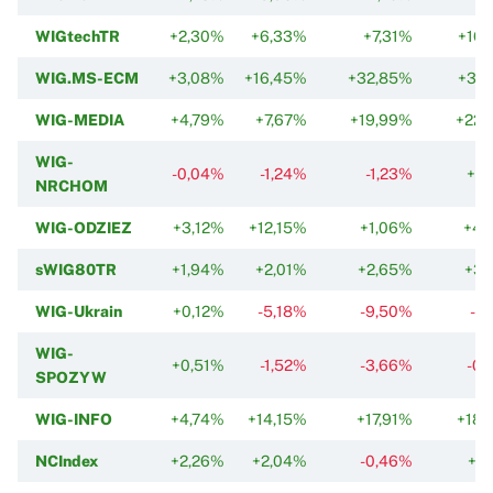
WIGtechTR
+2,30%
+6,33%
+7,31%
+16,
WIG.MS-ECM
+3,08%
+16,45%
+32,85%
+37,
WIG-MEDIA
+4,79%
+7,67%
+19,99%
+22,
WIG-
-0,04%
-1,24%
-1,23%
+1,
NRCHOM
WIG-ODZIEZ
+3,12%
+12,15%
+1,06%
+4,
sWIG80TR
+1,94%
+2,01%
+2,65%
+3,
WIG-Ukrain
+0,12%
-5,18%
-9,50%
-2
WIG-
+0,51%
-1,52%
-3,66%
-0,
SPOZYW
WIG-INFO
+4,74%
+14,15%
+17,91%
+18,
NCIndex
+2,26%
+2,04%
-0,46%
+2