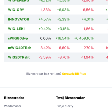
WIG-ENERG
+6,72%
+5,58%
-2,90%
-4
WIG-GRY
-1,33%
+6,03%
-6,56%
+2,
INNOVATOR
+4,57%
+2,39%
+4,01%
+2
WIG-LEKI
+0,42%
+3,15%
-1,86%
-5
sWIG80dvp
0,00%
+18,54%
+6 459,16%
mWIG40TRsh
-3,42%
-6,60%
-12,70%
-16
WIG20TRsht
-3,59%
-8,70%
-11,94%
-17
Biznesradar bez reklam?
Sprawdź BR Plus
Biznesradar
Twój Biznesradar
Wiadomości
Twoje alerty