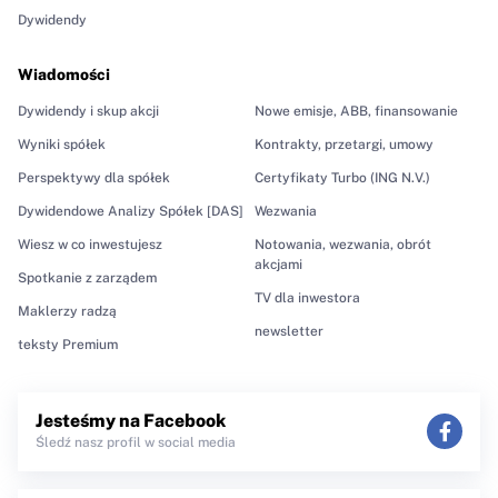
Dywidendy
Wiadomości
Dywidendy i skup akcji
Nowe emisje, ABB, finansowanie
Wyniki spółek
Kontrakty, przetargi, umowy
Perspektywy dla spółek
Certyfikaty Turbo (ING N.V.)
Dywidendowe Analizy Spółek [DAS]
Wezwania
Wiesz w co inwestujesz
Notowania, wezwania, obrót
akcjami
Spotkanie z zarządem
TV dla inwestora
Maklerzy radzą
newsletter
teksty Premium
Jesteśmy na Facebook
Śledź nasz profil w social media