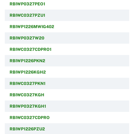
RBIWP0327PEO1
RBIWC0327PZU1
RBIWP1226MWIG402
RBIWP0327W20
RBIWC0327CDPRO1
RBIWP1226PKN2
RBIWP1226KGH2
RBIWC0327PKN1
RBIWC0327KGH
RBIWP0327KGH1
RBIWC0327CDPRO
RBIWP1226PZU2