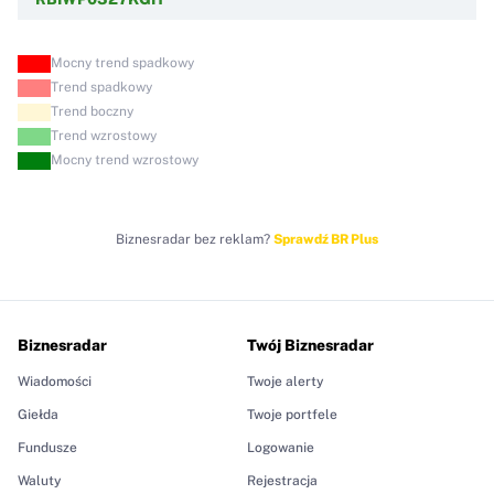
Mocny trend spadkowy
Trend spadkowy
Trend boczny
Trend wzrostowy
Mocny trend wzrostowy
Biznesradar bez reklam?
Sprawdź BR Plus
Biznesradar
Twój Biznesradar
Wiadomości
Twoje alerty
Giełda
Twoje portfele
Fundusze
Logowanie
Waluty
Rejestracja