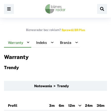
Biznesradar bez reklam?
Sprawdź BR Plus
Warranty
Indeks
Branża
Warranty
Trendy
Notowania > Trendy
Profil
3m
6m
12m
24m
36m