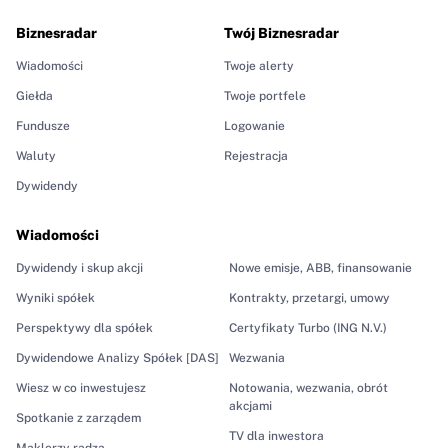
Biznesradar
Twój Biznesradar
Wiadomości
Twoje alerty
Giełda
Twoje portfele
Fundusze
Logowanie
Waluty
Rejestracja
Dywidendy
Wiadomości
Dywidendy i skup akcji
Nowe emisje, ABB, finansowanie
Wyniki spółek
Kontrakty, przetargi, umowy
Perspektywy dla spółek
Certyfikaty Turbo (ING N.V.)
Dywidendowe Analizy Spółek [DAS]
Wezwania
Wiesz w co inwestujesz
Notowania, wezwania, obrót
akcjami
Spotkanie z zarządem
TV dla inwestora
Maklerzy radzą