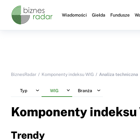
Wiadomości
Giełda
Fundusze
Wa
BiznesRadar
Komponenty indeksu WIG
Analiza techniczna
Typ
WIG
Branża
Komponenty indeksu
Trendy