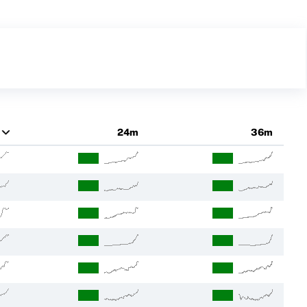
24m
36m