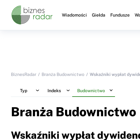
Wiadomości
Giełda
Fundusze
Wa
BiznesRadar
Branża Budownictwo
Wskaźniki wypłat dywid
Typ
Indeks
Budownictwo
Branża Budownictwo
Wskaźniki wypłat dywiden