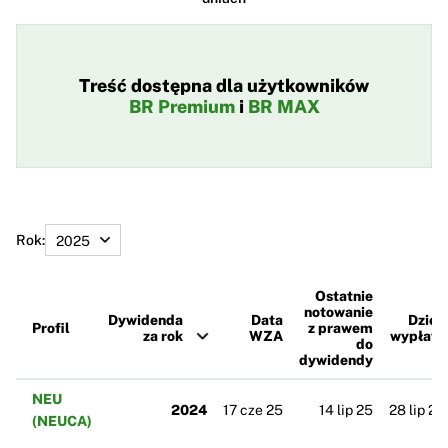
Treść dostępna dla użytkowników
BR Premium
i
BR MAX
Rok:
Ostatnie
notowanie
Dywidenda
Data
Dzień
Profil
z prawem
za rok
WZA
wypłaty
do
dywidendy
NEU
2024
17 cze 25
14 lip 25
28 lip 25
(NEUCA)