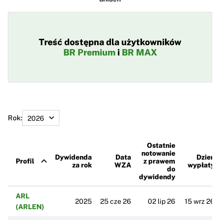
Treść dostępna dla użytkowników
BR Premium
i
BR MAX
Rok:
Ostatnie
notowanie
Dywidenda
Data
Dzień
Profil
z prawem
za rok
WZA
wypłaty
do
dywidendy
ARL
2025
25 cze 26
02 lip 26
15 wrz 26
(ARLEN)