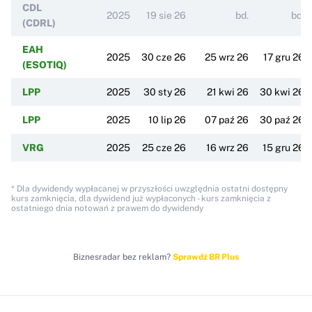
CDL
2025
19 sie 26
bd.
bd.
(CDRL)
EAH
2025
30 cze 26
25 wrz 26
17 gru 26
(ESOTIQ)
LPP
2025
30 sty 26
21 kwi 26
30 kwi 26
LPP
2025
10 lip 26
07 paź 26
30 paź 26
VRG
2025
25 cze 26
16 wrz 26
15 gru 26
* Dla dywidendy wypłacanej w przyszłości uwzględnia ostatni dostępny
kurs zamknięcia, dla dywidend już wypłaconych - kurs zamknięcia z
ostatniego dnia notowań z prawem do dywidendy
Biznesradar bez reklam?
Sprawdź BR Plus