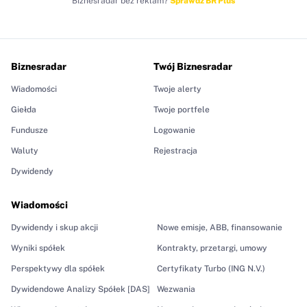
Biznesradar bez reklam?
Sprawdź BR Plus
Biznesradar
Twój Biznesradar
Wiadomości
Twoje alerty
Giełda
Twoje portfele
Fundusze
Logowanie
Waluty
Rejestracja
Dywidendy
Wiadomości
Dywidendy i skup akcji
Nowe emisje, ABB, finansowanie
Wyniki spółek
Kontrakty, przetargi, umowy
Perspektywy dla spółek
Certyfikaty Turbo (ING N.V.)
Dywidendowe Analizy Spółek [DAS]
Wezwania