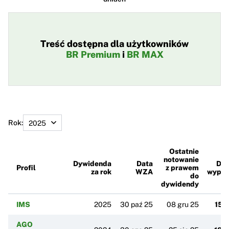
Treść dostępna dla użytkowników
BR Premium
i
BR MAX
Rok:
Ostatnie
notowanie
Dywidenda
Data
Dzi
Profil
z prawem
za rok
WZA
wypła
do
dywidendy
IMS
2025
30 paź 25
08 gru 25
15 
AGO