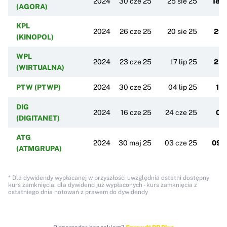
2024
30 cze 25
25 sie 25
18 w
(AGORA)
KPL
2024
26 cze 25
20 sie 25
29 
(KINOPOL)
WPL
2024
23 cze 25
17 lip 25
25 
(WIRTUALNA)
PTW (PTWP)
2024
30 cze 25
04 lip 25
16 
DIG
2024
16 cze 25
24 cze 25
01 
(DIGITANET)
ATG
2024
30 maj 25
03 cze 25
09 c
(ATMGRUPA)
* Dla dywidendy wypłacanej w przyszłości uwzględnia ostatni dostępny
kurs zamknięcia, dla dywidend już wypłaconych - kurs zamknięcia z
ostatniego dnia notowań z prawem do dywidendy