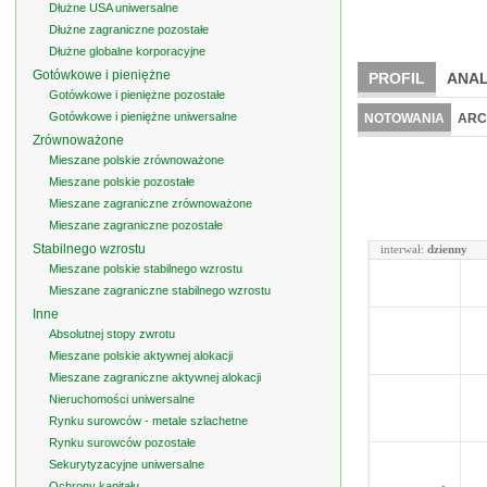
Dłużne USA uniwersalne
Dłużne zagraniczne pozostałe
Dłużne globalne korporacyjne
Gotówkowe i pieniężne
PROFIL
ANAL
Gotówkowe i pieniężne pozostałe
Gotówkowe i pieniężne uniwersalne
NOTOWANIA
ARC
Zrównoważone
Mieszane polskie zrównoważone
Mieszane polskie pozostałe
Mieszane zagraniczne zrównoważone
Mieszane zagraniczne pozostałe
Stabilnego wzrostu
interwał:
dzienny
Mieszane polskie stabilnego wzrostu
Mieszane zagraniczne stabilnego wzrostu
Inne
Absolutnej stopy zwrotu
Mieszane polskie aktywnej alokacji
Mieszane zagraniczne aktywnej alokacji
Nieruchomości uniwersalne
Rynku surowców - metale szlachetne
Rynku surowców pozostałe
Sekurytyzacyjne uniwersalne
Ochrony kapitału