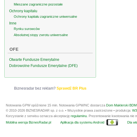
Mieszane zagraniczne pozostałe
Ochrony kapitału
Ochrony kapitału zagraniczne uniwersalne
Inne
Rynku surowców
Absolutnej stopy zwrotu uniwersalne
OFE
Otwarte Fundusze Emerytalne
Dobrowolne Fundusze Emerytalne (DFE)
Biznesradar bez reklam?
Sprawdź BR Plus
Notowania GPW opóźnione 15 min.
Notowania GPW/NC dostarcza
Dom Maklerski BDM 
© 2010-2026 BIZNESRADAR sp. z o.o. • Wszystkie prawa zastrzeżone • produkcja:
W3
Korzystanie z serwisu oznacza akceptację
regulaminu
. Prezentowanie kwotowania nie m
Mobilna wersja BiznesRadar.pl
Aplikacja dla systemu Android
Dla wła