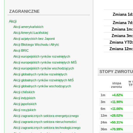
ZAGRANICZNE
Zmiana 1d
Akcji
Zmiana 7d
Akcji amerykańskich
Zmiana 1m
Akcji Ameryki Łacińskiej
Zmiana 3m
Akcji azjatyckich bez Japonii
Zmiana YTD
Akcji Bliskiego Wschodu i Afryki
Zmiana 12m
Akcji BRIC
Akcji europejskich rynków rozwiniętych
Akcji europejskich rynków rozwiniętych MIŚ
Akcji europejskich rynków wschodzących
STOPY ZWROTU
Akcji globalnych rynków rozwiniętych
Akcji globalnych rynków rozwiniętych MIŚ
w 
stopa
TF
Akcji globalnych rynków wschodzących
zwrotu
Akcji chińskich
1m
+4.82%
Akcji indyjskich
3m
+11.90%
Akcji japońskich
6m
+11.66%
Akcji rosyjskich
12m
+28.02%
Akcji zagranicznych sektora energetycznego
Akcji zagranicznych sektora nieruchomości
24m
+50.31%
Akcji zagranicznych sektora technologicznego
36m
+70.99%