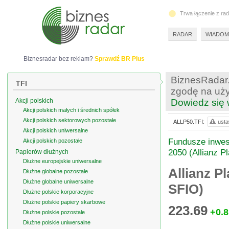
Trwa łączenie z ra
RADAR
WIADOM
Biznesradar bez reklam?
Sprawdź BR Plus
BiznesRadar.
TFI
zgodę na uży
Akcji polskich
Dowiedz się 
Akcji polskich małych i średnich spółek
Akcji polskich sektorowych pozostałe
ALLP50.TFI:
usta
Akcji polskich uniwersalne
Fundusze inwes
Akcji polskich pozostałe
2050 (Allianz P
Papierów dłużnych
Dłużne europejskie uniwersalne
Allianz P
Dłużne globalne pozostałe
Dłużne globalne uniwersalne
SFIO)
Dłużne polskie korporacyjne
Dłużne polskie papiery skarbowe
223.69
+0.8
Dłużne polskie pozostałe
Dłużne polskie uniwersalne